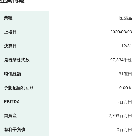
企業情報
業種
医薬品
上場日
2020/08/03
決算日
12/31
発行済株式数
97,334千株
時価総額
31億円
予想配当利回り
0.00％
EBITDA
-百万円
純資産
2,793百万円
有利子負債
0百万円