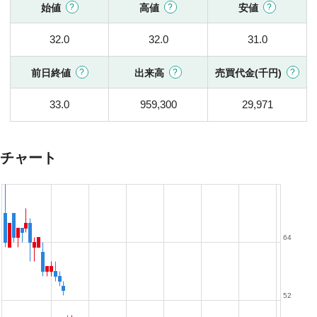
始値
高値
安値
32.0
32.0
31.0
前日終値
出来高
売買代金(千円)
33.0
959,300
29,971
チャート
64
52