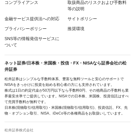
コンプライアンス
取扱商品のリスクおよび手数料
等の説明
金融サービス提供法への対応
サイトポリシー
プライバシーポリシー
推奨環境
SNS等の情報発信サービスに
ついて
ネット証券/日本株・米国株・投信・FX・NISAなら証券会社の松
井証券
松井証券はシンプルな手数料体系、豊富な無料ツールと安心のサポートで
NISAをきっかけに投資を始める初心者の方にも支持されています。
株式は1日の約定代金が50万円以下なら手数料0円、その他商品の手数料も業
界最安水準でご提供しています。NISAでの日本株、米国株、投資信託はすべ
て売買手数料が無料です。
日本株(現物取引/信用取引)・米国株(現物取引/信用取引)、投資信託、FX、先
物・オプション取引、NISA、iDeCo等の各種商品をお取扱いしています。
松井証券株式会社