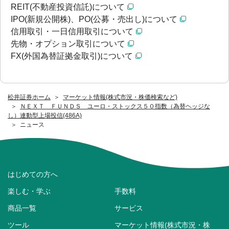
REIT(不動産投資信託)について
IPO(新規公開株)、PO(公募・売出し)について
信用取引・一日信用取引について
先物・オプション取引について
FX(外国為替証拠金取引)について
松井証券ホーム
マーケット情報(株式市況・株価検索など)
ＮＥＸＴ ＦＵＮＤＳ ユーロ・ストックス５０指数（為替ヘッジな
し）連動型上場投信(486A)
ニュース
はじめての方へ
楽しむ・学ぶ
手数料
商品一覧
サービス
ツール
マーケット情報(株式市況・株