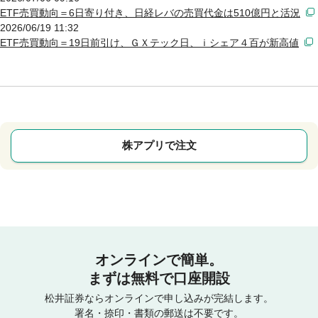
ETF売買動向＝6日寄り付き、日経レバの売買代金は510億円と活況
2026/06/19 11:32
ETF売買動向＝19日前引け、ＧＸテック日、ｉシェア４百が新高値
株アプリで注文
オンラインで簡単。
まずは無料で口座開設
松井証券ならオンラインで申し込みが完結します。
署名・捺印・書類の郵送は不要です。