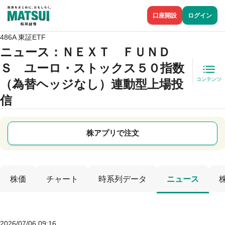
口座開設
ログイン
486A 東証ETF
ニュース
：ＮＥＸＴ ＦＵＮＤ
Ｓ ユーロ・ストックス５０指数
コンテンツ
（為替ヘッジなし）連動型上場投
信
株アプリで注文
株価
チャート
時系列データ
ニュース
2026/07/06 09:16