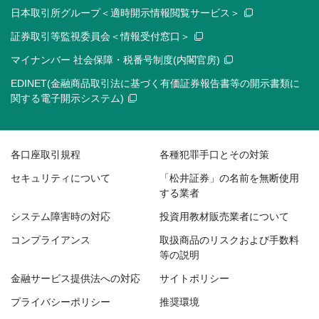
日本取引所グループ＜適時開示情報閲覧サービス＞
証券取引等監視委員会＜情報受付窓口＞
マイナンバー 社会保障・税番号制度(内閣官房)
EDINET(金融商品取引法に基づく有価証券報告書等の開示書類に
関する電子開示システム)
各口座取引規程
各種犯罪手口とその対策
セキュリティについて
「松井証券」の名前を無断使用
する業者
システム障害時の対応
投資用教材販売業者について
コンプライアンス
取扱商品のリスクおよび手数料
等の説明
金融サービス提供法への対応
サイトポリシー
プライバシーポリシー
推奨環境