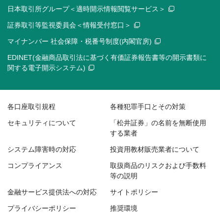
日本取引所グループ＜適時開示情報閲覧サービス＞
証券取引等監視委員会＜情報受付窓口＞
マイナンバー 社会保障・税番号制度(内閣官房)
EDINET(金融商品取引法に基づく有価証券報告書等の開示書類に
関する電子開示システム)
各口座取引規程
各種犯罪手口とその対策
セキュリティについて
「松井証券」の名前を無断使用
する業者
システム障害時の対応
投資用教材販売業者について
コンプライアンス
取扱商品のリスクおよび手数料
等の説明
金融サービス提供法への対応
サイトポリシー
プライバシーポリシー
推奨環境