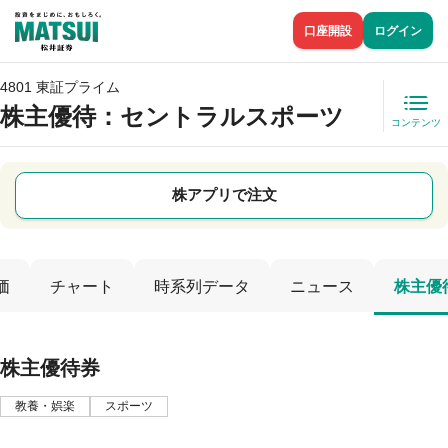
口座開設
ログイン
4801 東証プライム
株主優待
：セントラルスポーツ
コンテンツ
株アプリで注文
価
チャート
時系列データ
ニュース
株主優
株主優待券
教養・娯楽
スポーツ