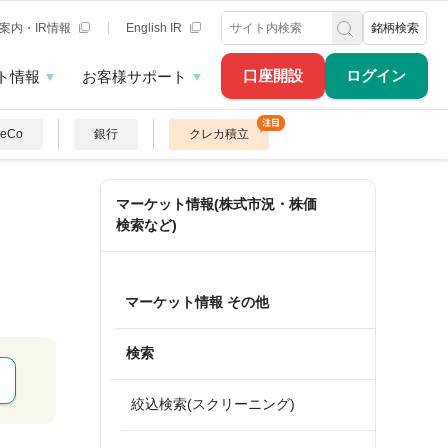
案内・IR情報
English IR
銘柄検索
口座開設
ログイン
ト情報
お客様サポート
DeCo
銀行
クレカ積立
マーケット情報(株式市況・株価
検索など)
マーケット情報 その他
検索
絞込検索(スクリーニング)