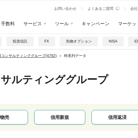
お問い合わせ
よくあるご質問
会社
手数料
サービス
ツール
キャンペーン
マーケッ
投資信託
FX
先物オプション
NISA
i
田コンサルティンググループ(4792)
時系列データ
ンサルティンググループ
物売
信用新規
信用返済