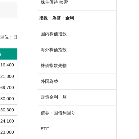
株主優待 検索
算
指数・為替・金利
国内株価指数
単位：
日
海外株価指数
高
16,400
株価指数先物
21,800
外国為替
69,700
政策金利一覧
30,000
30,300
債券・国債利回り
24,100
ETF
23,000