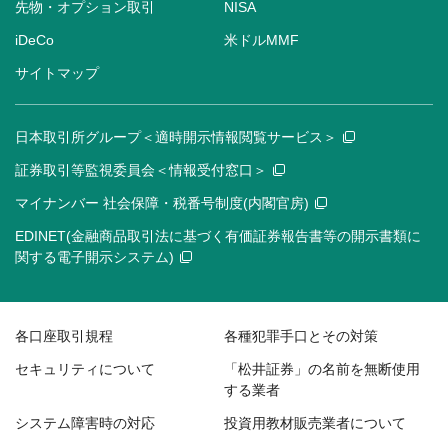
先物・オプション取引
NISA
iDeCo
米ドルMMF
サイトマップ
日本取引所グループ＜適時開示情報閲覧サービス＞
証券取引等監視委員会＜情報受付窓口＞
マイナンバー 社会保障・税番号制度(内閣官房)
EDINET(金融商品取引法に基づく有価証券報告書等の開示書類に
関する電子開示システム)
各口座取引規程
各種犯罪手口とその対策
セキュリティについて
「松井証券」の名前を無断使用
する業者
システム障害時の対応
投資用教材販売業者について