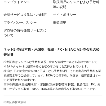
コンプライアンス
取扱商品のリスクおよび手数料
等の説明
金融サービス提供法への対応
サイトポリシー
プライバシーポリシー
推奨環境
SNS等の情報発信サービスに
ついて
ネット証券/日本株・米国株・投信・FX・NISAなら証券会社の松
井証券
松井証券はシンプルな手数料体系、豊富な無料ツールと安心のサポートで
NISAをきっかけに投資を始める初心者の方にも支持されています。
株式は1日の約定代金が50万円以下なら手数料0円、その他商品の手数料も業
界最安水準でご提供しています。NISAでの日本株、米国株、投資信託はすべ
て売買手数料が無料です。
日本株(現物取引/信用取引)・米国株(現物取引/信用取引)、投資信託、FX、先
物・オプション取引、NISA、iDeCo等の各種商品をお取扱いしています。
松井証券株式会社