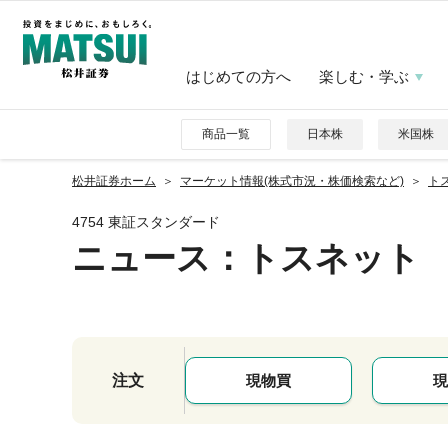
はじめての方へ
楽しむ・学ぶ
商品一覧
日本株
米国株
松井証券ホーム
マーケット情報(株式市況・株価検索など)
トス
4754 東証スタンダード
ニュース
：トスネット
注文
現物買
現