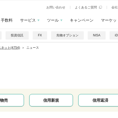
お問い合わせ
よくあるご質問
会社
手数料
サービス
ツール
キャンペーン
マーケッ
投資信託
FX
先物オプション
NISA
i
ネット(4754)
ニュース
物売
信用新規
信用返済