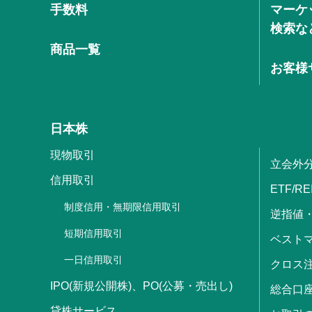
手数料
マーケ
検索な
商品一覧
お客様
日本株
現物取引
立会外
信用取引
ETF/RE
制度信用・無期限信用取引
逆指値
短期信用取引
ベストマ
一日信用取引
クロス
IPO(新規公開株)、PO(公募・売出し)
総合口
貸株サービス