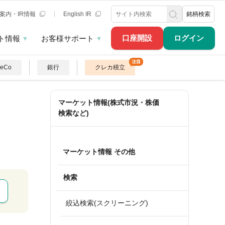
案内・IR情報
English IR
銘柄検索
口座開設
ログイン
ト情報
お客様サポート
DeCo
銀行
クレカ積立
マーケット情報(株式市況・株価
検索など)
マーケット情報 その他
検索
絞込検索(スクリーニング)