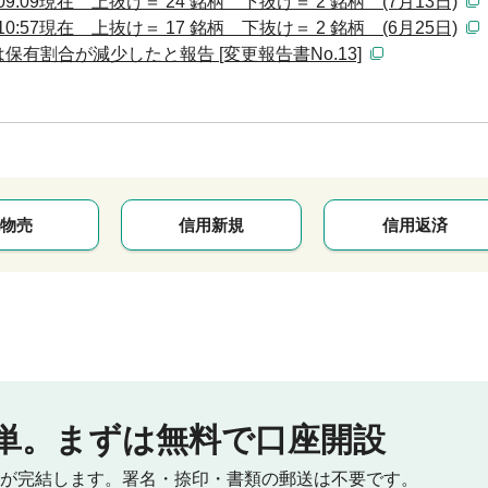
:09現在 上抜け＝ 24 銘柄 下抜け＝ 2 銘柄 (7月13日)
:57現在 上抜け＝ 17 銘柄 下抜け＝ 2 銘柄 (6月25日)
有割合が減少したと報告 [変更報告書No.13]
物売
信用新規
信用返済
単。
まずは無料で口座開設
が完結します。
署名・捺印・書類の郵送は不要です。