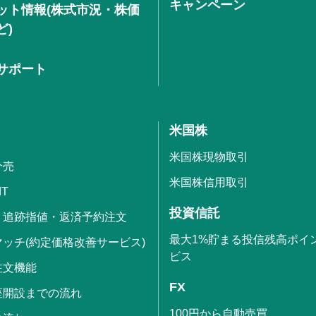
キャンペーン
ット情報(株式市況・株価
ど)
サポート
米国株
米国株現物取引
分売
米国株信用取引
IT
投資信託
・追跡指値・返済予約注文
最大1%貯まる投信残高ポイ
ッチ(約定価格改善サービス)
ビス
注文機能
FX
座開設までの流れ
100円から自動売買