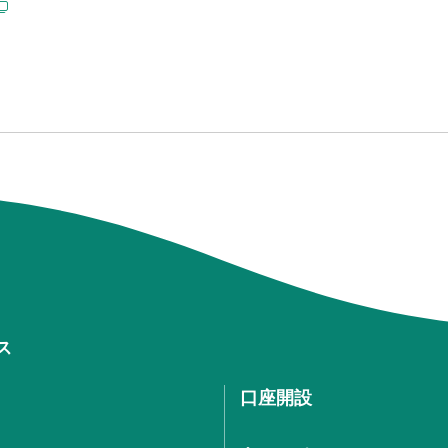
ス
口座開設