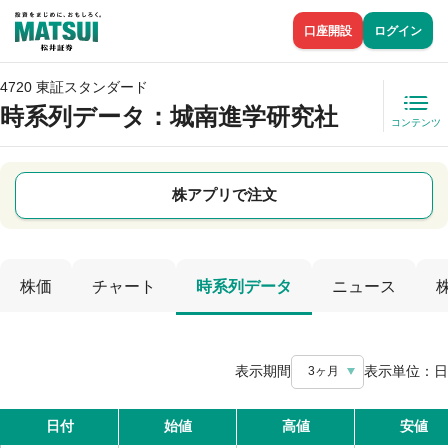
口座開設
ログイン
4720 東証スタンダード
時系列データ
：城南進学研究社
コンテンツ
株アプリで注文
株価
チャート
時系列データ
ニュース
表示期間
表示単位：
日
3ヶ月
日付
始値
高値
安値