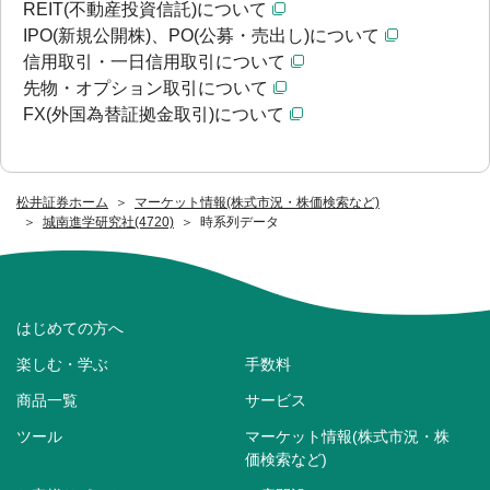
REIT(不動産投資信託)について
IPO(新規公開株)、PO(公募・売出し)について
信用取引・一日信用取引について
先物・オプション取引について
FX(外国為替証拠金取引)について
松井証券ホーム
マーケット情報(株式市況・株価検索など)
城南進学研究社(4720)
時系列データ
はじめての方へ
楽しむ・学ぶ
手数料
商品一覧
サービス
ツール
マーケット情報(株式市況・株
価検索など)