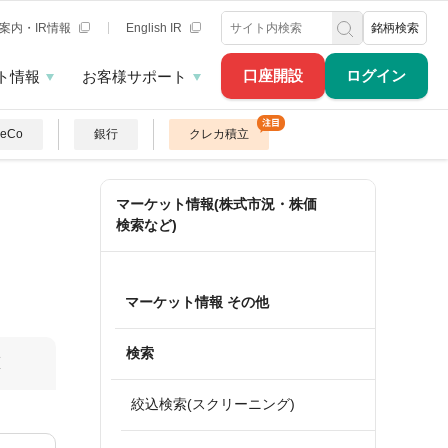
案内・IR情報
English IR
銘柄検索
口座開設
ログイン
ト情報
お客様サポート
DeCo
銀行
クレカ積立
マーケット情報(株式市況・株価
検索など)
マーケット情報 その他
検索
算
絞込検索(スクリーニング)