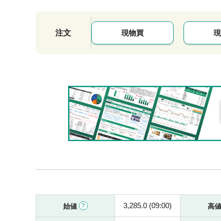
注文
現物買
現
3,285.0 (09:00)
始値
高