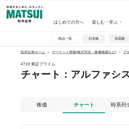
はじめての方へ
楽しむ・学ぶ
商品一覧
日本株
米国株
松井証券ホーム
マーケット情報(株式市況・株価検索など)
アル
4719 東証プライム
チャート：
アルファシ
株価
チャート
時系列