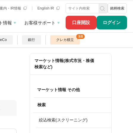
案内・IR情報
English IR
銘柄検索
口座開設
ログイン
ト情報
お客様サポート
DeCo
銀行
クレカ積立
マーケット情報(株式市況・株価
検索など)
マーケット情報 その他
検索
算
絞込検索(スクリーニング)