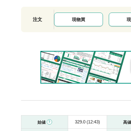
注文
現物買
現
329.0 (12:43)
始値
高