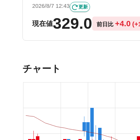
2026/8/7 12:43
更新
329.0
+
4.0
現在値
(
+
前日比
チャート