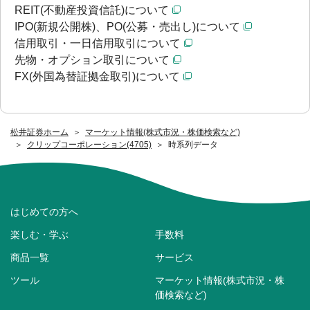
REIT(不動産投資信託)について
IPO(新規公開株)、PO(公募・売出し)について
信用取引・一日信用取引について
先物・オプション取引について
FX(外国為替証拠金取引)について
松井証券ホーム
マーケット情報(株式市況・株価検索など)
クリップコーポレーション(4705)
時系列データ
はじめての方へ
楽しむ・学ぶ
手数料
商品一覧
サービス
ツール
マーケット情報(株式市況・株
価検索など)