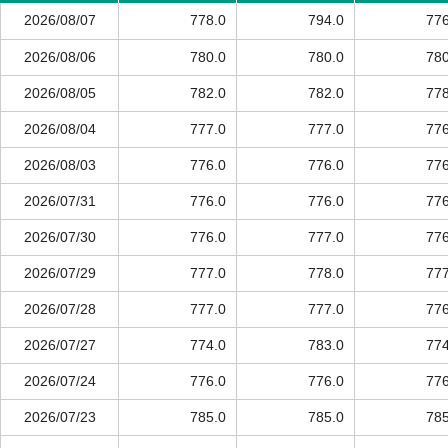
2026/08/07
778.0
794.0
776
2026/08/06
780.0
780.0
780
2026/08/05
782.0
782.0
778
2026/08/04
777.0
777.0
776
2026/08/03
776.0
776.0
776
2026/07/31
776.0
776.0
776
2026/07/30
776.0
777.0
776
2026/07/29
777.0
778.0
777
2026/07/28
777.0
777.0
776
2026/07/27
774.0
783.0
774
2026/07/24
776.0
776.0
776
2026/07/23
785.0
785.0
785