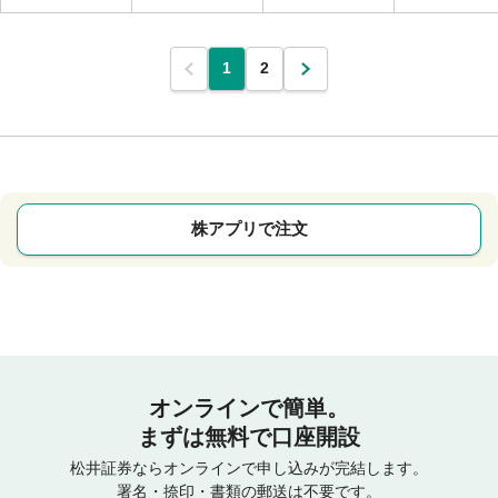
1
2
株アプリで注文
オンラインで簡単。
まずは無料で口座開設
松井証券ならオンラインで申し込みが完結します。
署名・捺印・書類の郵送は不要です。