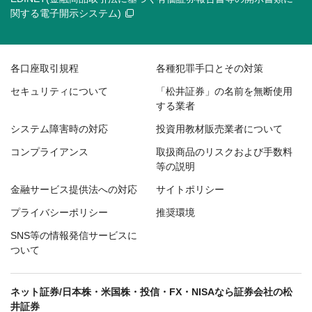
関する電子開示システム)
各口座取引規程
各種犯罪手口とその対策
セキュリティについて
「松井証券」の名前を無断使用
する業者
システム障害時の対応
投資用教材販売業者について
コンプライアンス
取扱商品のリスクおよび手数料
等の説明
金融サービス提供法への対応
サイトポリシー
プライバシーポリシー
推奨環境
SNS等の情報発信サービスに
ついて
ネット証券/日本株・米国株・投信・FX・NISAなら証券会社の松
井証券