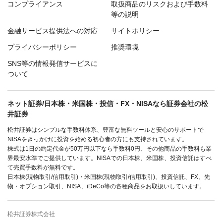
コンプライアンス
取扱商品のリスクおよび手数料
等の説明
金融サービス提供法への対応
サイトポリシー
プライバシーポリシー
推奨環境
SNS等の情報発信サービスに
ついて
ネット証券/日本株・米国株・投信・FX・NISAなら証券会社の松
井証券
松井証券はシンプルな手数料体系、豊富な無料ツールと安心のサポートで
NISAをきっかけに投資を始める初心者の方にも支持されています。
株式は1日の約定代金が50万円以下なら手数料0円、その他商品の手数料も業
界最安水準でご提供しています。NISAでの日本株、米国株、投資信託はすべ
て売買手数料が無料です。
日本株(現物取引/信用取引)・米国株(現物取引/信用取引)、投資信託、FX、先
物・オプション取引、NISA、iDeCo等の各種商品をお取扱いしています。
松井証券株式会社