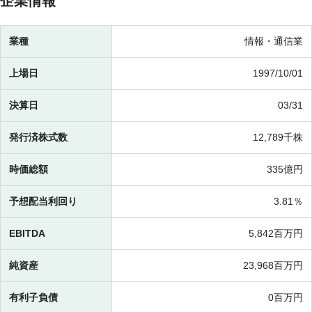
企業情報
業種
情報・通信業
上場日
1997/10/01
決算日
03/31
発行済株式数
12,789千株
時価総額
335億円
予想配当利回り
3.81％
EBITDA
5,842百万円
純資産
23,968百万円
有利子負債
0百万円