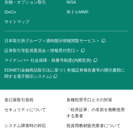
先物・オプション取引
NISA
iDeCo
米ドルMMF
サイトマップ
日本取引所グループ＜適時開示情報閲覧サービス＞
証券取引等監視委員会＜情報受付窓口＞
マイナンバー 社会保障・税番号制度(内閣官房)
EDINET(金融商品取引法に基づく有価証券報告書等の開示書類に
関する電子開示システム)
各口座取引規程
各種犯罪手口とその対策
セキュリティについて
「松井証券」の名前を無断使用
する業者
システム障害時の対応
投資用教材販売業者について