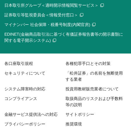
日本取引所グループ＜適時開示情報閲覧サービス＞
証券取引等監視委員会＜情報受付窓口＞
マイナンバー 社会保障・税番号制度(内閣官房)
EDINET(金融商品取引法に基づく有価証券報告書等の開示書類に
関する電子開示システム)
各口座取引規程
各種犯罪手口とその対策
セキュリティについて
「松井証券」の名前を無断使用
する業者
システム障害時の対応
投資用教材販売業者について
コンプライアンス
取扱商品のリスクおよび手数料
等の説明
金融サービス提供法への対応
サイトポリシー
プライバシーポリシー
推奨環境