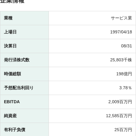
企業情報
業種
サービス業
上場日
1997/04/18
決算日
08/31
発行済株式数
25,803千株
時価総額
198億円
予想配当利回り
3.78％
EBITDA
2,009百万円
純資産
12,585百万円
有利子負債
25百万円