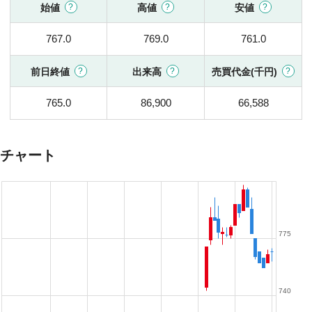
始値
高値
安値
767.0
769.0
761.0
前日終値
出来高
売買代金(千円)
765.0
86,900
66,588
チャート
775
740