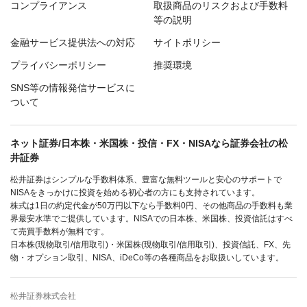
コンプライアンス
取扱商品のリスクおよび手数料
等の説明
金融サービス提供法への対応
サイトポリシー
プライバシーポリシー
推奨環境
SNS等の情報発信サービスに
ついて
ネット証券/日本株・米国株・投信・FX・NISAなら証券会社の松
井証券
松井証券はシンプルな手数料体系、豊富な無料ツールと安心のサポートで
NISAをきっかけに投資を始める初心者の方にも支持されています。
株式は1日の約定代金が50万円以下なら手数料0円、その他商品の手数料も業
界最安水準でご提供しています。NISAでの日本株、米国株、投資信託はすべ
て売買手数料が無料です。
日本株(現物取引/信用取引)・米国株(現物取引/信用取引)、投資信託、FX、先
物・オプション取引、NISA、iDeCo等の各種商品をお取扱いしています。
松井証券株式会社