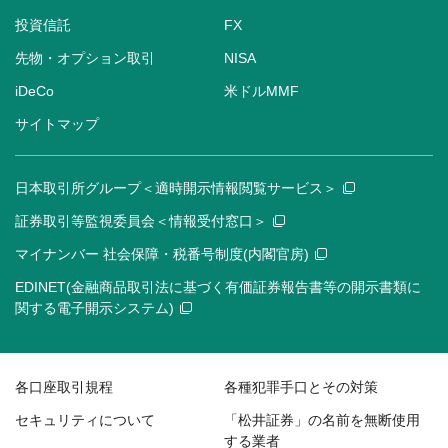
投資信託
FX
先物・オプション取引
NISA
iDeCo
米ドルMMF
サイトマップ
日本取引所グループ＜適時開示情報閲覧サービス＞
証券取引等監視委員会＜情報受付窓口＞
マイナンバー 社会保障・税番号制度(内閣官房)
EDINET(金融商品取引法に基づく有価証券報告書等の開示書類に
関する電子開示システム)
各口座取引規程
各種犯罪手口とその対策
セキュリティについて
「松井証券」の名前を無断使用
する業者