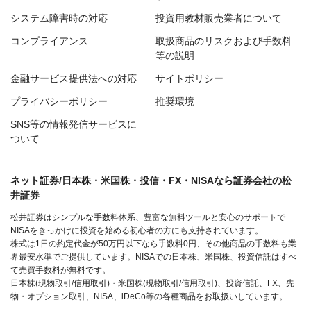
システム障害時の対応
投資用教材販売業者について
コンプライアンス
取扱商品のリスクおよび手数料
等の説明
金融サービス提供法への対応
サイトポリシー
プライバシーポリシー
推奨環境
SNS等の情報発信サービスに
ついて
ネット証券/日本株・米国株・投信・FX・NISAなら証券会社の松
井証券
松井証券はシンプルな手数料体系、豊富な無料ツールと安心のサポートで
NISAをきっかけに投資を始める初心者の方にも支持されています。
株式は1日の約定代金が50万円以下なら手数料0円、その他商品の手数料も業
界最安水準でご提供しています。NISAでの日本株、米国株、投資信託はすべ
て売買手数料が無料です。
日本株(現物取引/信用取引)・米国株(現物取引/信用取引)、投資信託、FX、先
物・オプション取引、NISA、iDeCo等の各種商品をお取扱いしています。