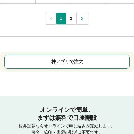
1
2
株アプリで注文
オンラインで簡単。
まずは無料で口座開設
松井証券ならオンラインで申し込みが完結します。
署名・捺印・書類の郵送は不要です。