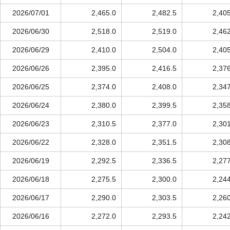
2026/07/01
2,465.0
2,482.5
2,40
2026/06/30
2,518.0
2,519.0
2,46
2026/06/29
2,410.0
2,504.0
2,40
2026/06/26
2,395.0
2,416.5
2,37
2026/06/25
2,374.0
2,408.0
2,34
2026/06/24
2,380.0
2,399.5
2,35
2026/06/23
2,310.5
2,377.0
2,30
2026/06/22
2,328.0
2,351.5
2,30
2026/06/19
2,292.5
2,336.5
2,27
2026/06/18
2,275.5
2,300.0
2,24
2026/06/17
2,290.0
2,303.5
2,26
2026/06/16
2,272.0
2,293.5
2,24