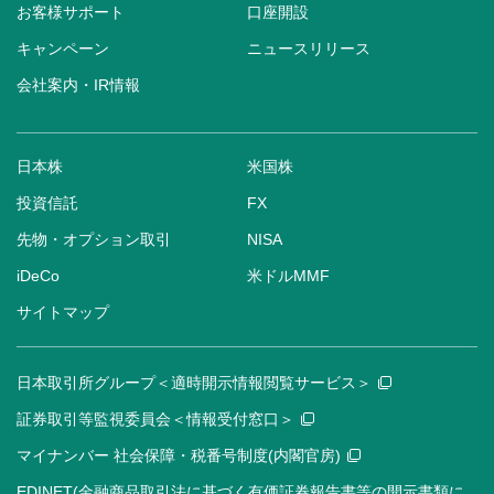
お客様サポート
口座開設
キャンペーン
ニュースリリース
会社案内・IR情報
日本株
米国株
投資信託
FX
先物・オプション取引
NISA
iDeCo
米ドルMMF
サイトマップ
日本取引所グループ＜適時開示情報閲覧サービス＞
証券取引等監視委員会＜情報受付窓口＞
マイナンバー 社会保障・税番号制度(内閣官房)
EDINET(金融商品取引法に基づく有価証券報告書等の開示書類に