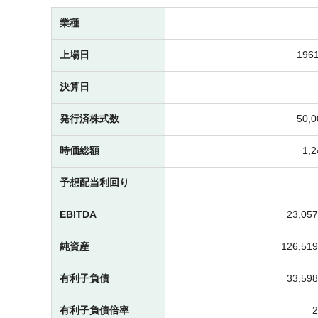
業種
上場日
1961
決算日
発行済株式数
50,
時価総額
1,
予想配当利回り
EBITDA
23,0
純資産
126,5
有利子負債
33,5
有利子負債倍率