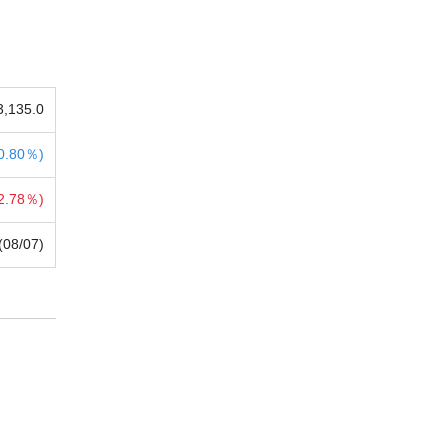
3,135.0
0.80％)
2.78％)
(08/07)