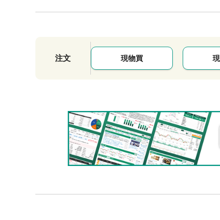
注文
現物買
現