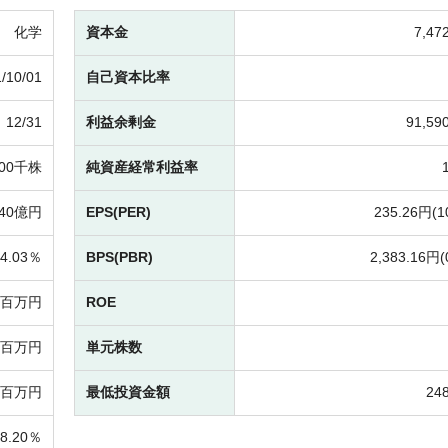
化学
資本金
7,4
/10/01
自己資本比率
12/31
利益余剰金
91,5
000千株
純資産経常利益率
240億円
EPS(PER)
235.26円(
1
4.03％
BPS(PBR)
2,383.16円(
57百万円
ROE
19百万円
単元株数
98百万円
最低投資金額
24
28.20％