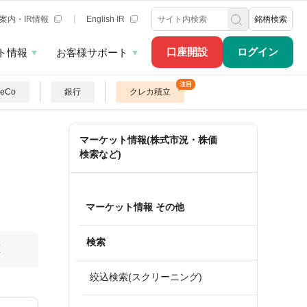
案内・IR情報
English IR
銘柄検索
口座開設
ログイン
ト情報
お客様サポート
DeCo
銀行
クレカ積立
マーケット情報(株式市況・株価
検索など)
マーケット情報 その他
検索
算
絞込検索(スクリーニング)