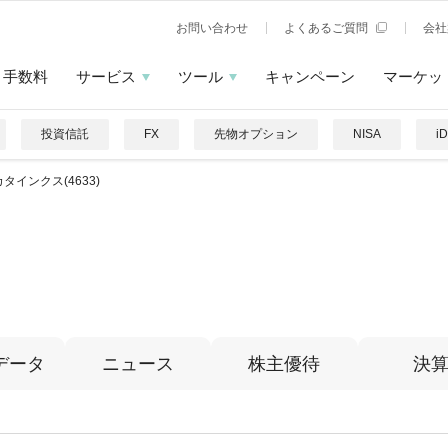
お問い合わせ
よくあるご質問
会社
手数料
サービス
ツール
キャンペーン
マーケッ
投資信託
FX
先物オプション
NISA
i
タインクス(4633)
データ
ニュース
株主優待
決