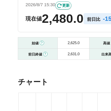
2026/8/7 15:30
更新
2,480.0
-
1
現在値
前日比
2,625.0
始値
高値
2,631.0
前日終値
出来
チャート