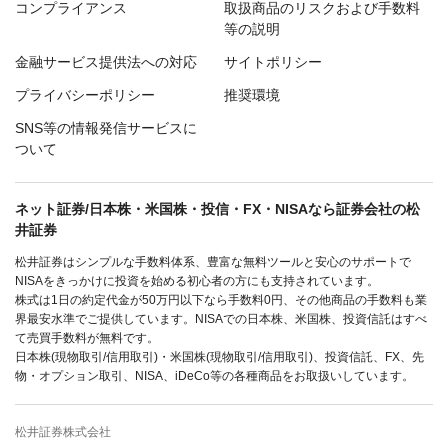
コンプライアンス
取扱商品のリスクおよび手数料
等の説明
金融サービス提供法への対応
サイトポリシー
プライバシーポリシー
推奨環境
SNS等の情報発信サービスに
ついて
ネット証券/日本株・米国株・投信・FX・NISAなら証券会社の松
井証券
松井証券はシンプルな手数料体系、豊富な無料ツールと安心のサポートで
NISAをきっかけに投資を始める初心者の方にも支持されています。
株式は1日の約定代金が50万円以下なら手数料0円、その他商品の手数料も業
界最安水準でご提供しています。NISAでの日本株、米国株、投資信託はすべ
て売買手数料が無料です。
日本株(現物取引/信用取引)・米国株(現物取引/信用取引)、投資信託、FX、先
物・オプション取引、NISA、iDeCo等の各種商品をお取扱いしています。
松井証券株式会社