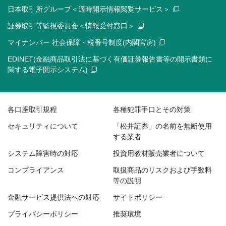
日本取引所グループ＜適時開示情報閲覧サービス＞
証券取引等監視委員会＜情報受付窓口＞
マイナンバー 社会保障・税番号制度(内閣官房)
EDINET(金融商品取引法に基づく有価証券報告書等の開示書類に
関する電子開示システム)
各口座取引規程
各種犯罪手口とその対策
セキュリティについて
「松井証券」の名前を無断使用
する業者
システム障害時の対応
投資用教材販売業者について
コンプライアンス
取扱商品のリスクおよび手数料
等の説明
金融サービス提供法への対応
サイトポリシー
プライバシーポリシー
推奨環境