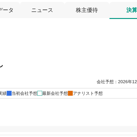
データ
ニュース
株主優待
決
し
会社予想：2026年1
実績
当初会社予想
最新会社予想
アナリスト予想