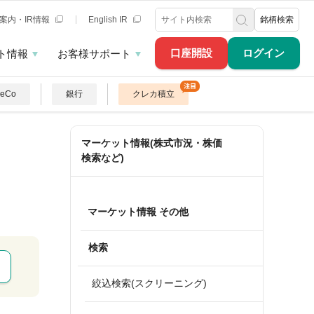
案内・IR情報
English IR
銘柄検索
口座開設
ログイン
ト情報
お客様サポート
DeCo
銀行
クレカ積立
マーケット情報(株式市況・株価
検索など)
マーケット情報 その他
検索
絞込検索(スクリーニング)