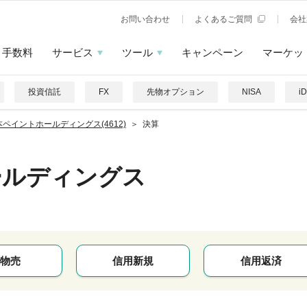
お問い合わせ
よくあるご質問
会社
手数料
サービス
ツール
キャンペーン
マーケッ
投資信託
FX
先物オプション
NISA
i
本ペイントホールディングス(4612)
決算
ールディングス
物売
信用新規
信用返済