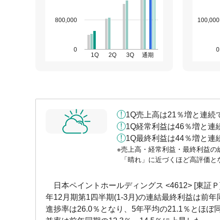
800,000
100,000
0
0
1Q
2Q
3Q
通期
1Q売上高は21％増と連
1Q経常利益は46％増と
1Q最終利益は44％増と
売上高・経常利益・最終利益の
「晴れ」に近づくほど高評価と
日本ペイントホールディングス <4612> [東証Ｐ] 
年12月期第1四半期(1-3月)の連結最終利益は前年
進捗率は26.0％となり、5年平均の21.1％とほ