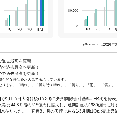
80,000
0
1Q
2Q
3Q
通期
1Q
2Q
3Q
チャートは2026年
続で過去最高を更新！
連続で過去最高を更新！
連続で過去最高を更新！
総合的な評価をお天気で表現しています。
なります。「晴れ」、「曇り時々晴れ」、「曇り」、「雨」、「雷」。
が5月15日大引け後(15:30)に決算(国際会計基準=IFRS)を発表
同期比44.3％増の515億円に拡大し、通期計画の1980億円に対
ぼ同水準だった。 直近3ヵ月の実績である1-3月期(1Q)の売上営