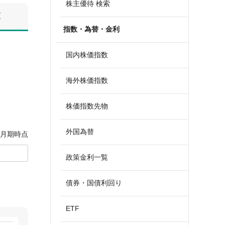
株主優待 検索
算
指数・為替・金利
国内株価指数
海外株価指数
株価指数先物
外国為替
2月期時点
政策金利一覧
債券・国債利回り
ETF