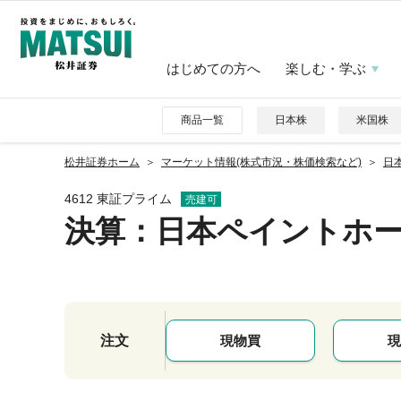
はじめての方へ
楽しむ・学ぶ
商品一覧
日本株
米国株
松井証券ホーム
マーケット情報(株式市況・株価検索など)
日
4612 東証プライム
売建可
決算：日本ペイントホ
注文
現物買
現