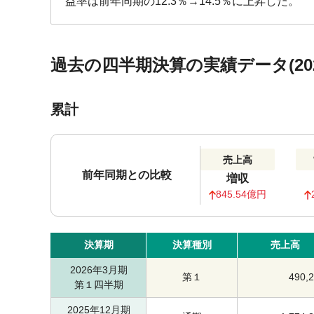
益率は前年同期の12.3％→14.5％に上昇した。
過去の四半期決算の実績データ(202
累計
売上高
前年同期との比較
増収
845.54億円
決算期
決算種別
売上高
2026年3月期
第１
490,
第１四半期
2025年12月期