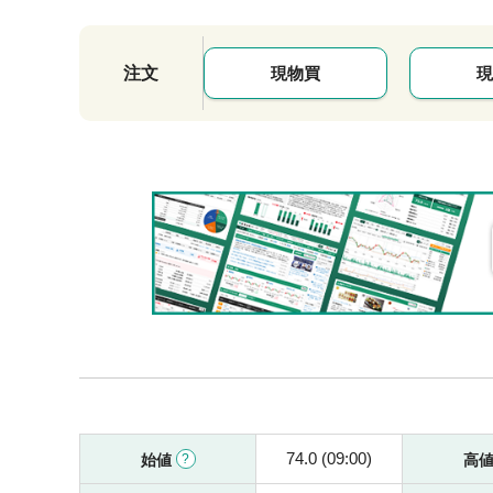
注文
現物買
現
74.0 (09:00)
始値
高