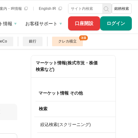
案内・IR情報
English IR
銘柄検索
口座開設
ログイン
ト情報
お客様サポート
DeCo
銀行
クレカ積立
マーケット情報(株式市況・株価
検索など)
マーケット情報 その他
検索
算
絞込検索(スクリーニング)