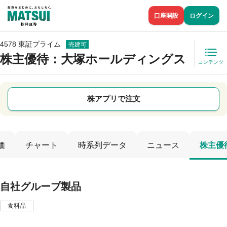
口座開設
ログイン
4578 東証プライム
売建可
株主優待
：大塚ホールディングス
コンテンツ
株アプリで注文
価
チャート
時系列データ
ニュース
株主優
自社グループ製品
食料品