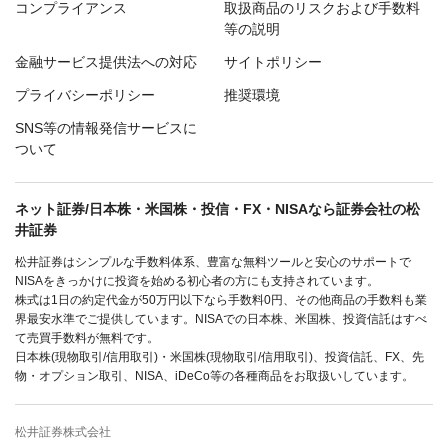
コンプライアンス
取扱商品のリスクおよび手数料
等の説明
金融サービス提供法への対応
サイトポリシー
プライバシーポリシー
推奨環境
SNS等の情報発信サービスに
ついて
ネット証券/日本株・米国株・投信・FX・NISAなら証券会社の松
井証券
松井証券はシンプルな手数料体系、豊富な無料ツールと安心のサポートで
NISAをきっかけに投資を始める初心者の方にも支持されています。
株式は1日の約定代金が50万円以下なら手数料0円、その他商品の手数料も業
界最安水準でご提供しています。NISAでの日本株、米国株、投資信託はすべ
て売買手数料が無料です。
日本株(現物取引/信用取引)・米国株(現物取引/信用取引)、投資信託、FX、先
物・オプション取引、NISA、iDeCo等の各種商品をお取扱いしています。
松井証券株式会社