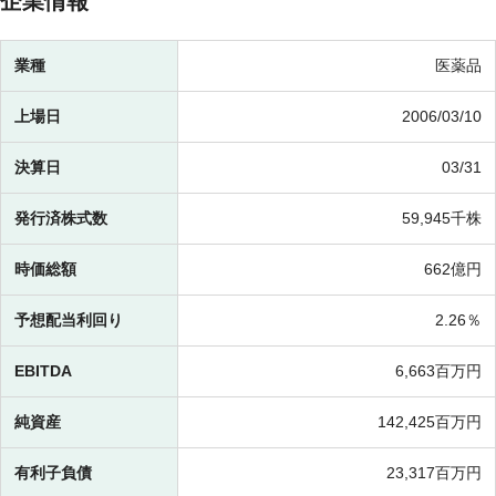
企業情報
業種
医薬品
上場日
2006/03/10
決算日
03/31
発行済株式数
59,945千株
時価総額
662億円
予想配当利回り
2.26％
EBITDA
6,663百万円
純資産
142,425百万円
有利子負債
23,317百万円