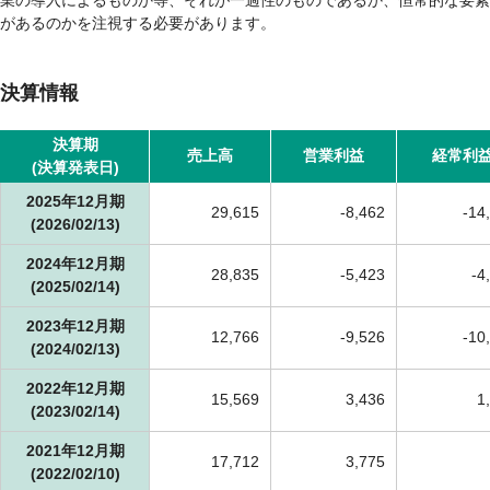
があるのかを注視する必要があります。
決算情報
決算期
売上高
営業利益
経常利
(決算発表日)
2025年12月期
29,615
-
8,462
-
14
(2026/02/13)
2024年12月期
28,835
-
5,423
-
4
(2025/02/14)
2023年12月期
12,766
-
9,526
-
10
(2024/02/13)
2022年12月期
15,569
3,436
1
(2023/02/14)
2021年12月期
17,712
3,775
(2022/02/10)