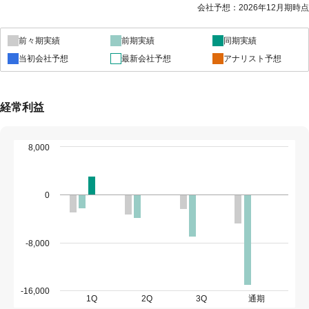
会社予想：2026年12月期時点
前々期実績
前期実績
同期実績
当初会社予想
最新会社予想
アナリスト予想
経常利益
8,000
0
-8,000
-16,000
1Q
2Q
3Q
通期