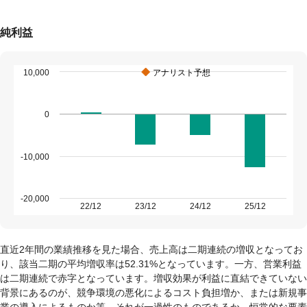
純利益
10,000
アナリスト予想
0
-10,000
-20,000
22/12
23/12
24/12
25/12
直近2年間の業績推移を見た場合、売上高は二期連続の増収となってお
り、該当二期の平均増収率は52.31%となっています。一方、営業利益
は二期連続で赤字となっています。増収効果が利益に直結できていない
背景にあるのが、競争環境の悪化によるコスト負担増か、または新規事
業の導入によるものか等、それが一過性のものであるか、恒常的な要素