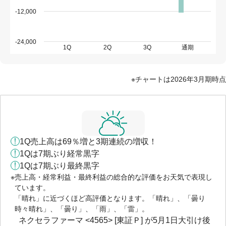
-12,000
-24,000
1Q
2Q
3Q
通期
チャートは2026年3月期時点
1Q売上高は69％増と3期連続の増収！
1Qは7期ぶり経常黒字
1Qは7期ぶり最終黒字
売上高・経常利益・最終利益の総合的な評価をお天気で表現し
ています。
「晴れ」に近づくほど高評価となります。「晴れ」、「曇り
時々晴れ」、「曇り」、「雨」、「雷」。
ネクセラファーマ <4565> [東証Ｐ] が5月1日大引け後