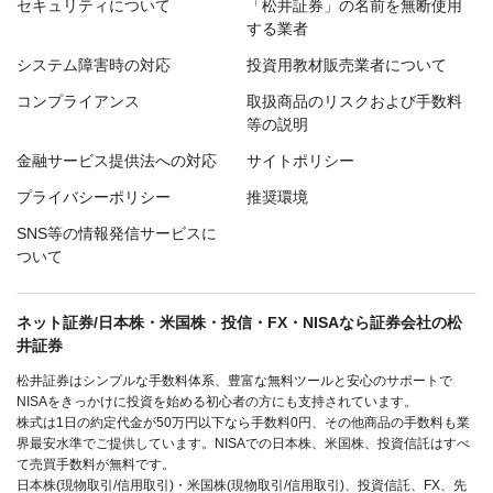
セキュリティについて
「松井証券」の名前を無断使用
する業者
システム障害時の対応
投資用教材販売業者について
コンプライアンス
取扱商品のリスクおよび手数料
等の説明
金融サービス提供法への対応
サイトポリシー
プライバシーポリシー
推奨環境
SNS等の情報発信サービスに
ついて
ネット証券/日本株・米国株・投信・FX・NISAなら証券会社の松
井証券
松井証券はシンプルな手数料体系、豊富な無料ツールと安心のサポートで
NISAをきっかけに投資を始める初心者の方にも支持されています。
株式は1日の約定代金が50万円以下なら手数料0円、その他商品の手数料も業
界最安水準でご提供しています。NISAでの日本株、米国株、投資信託はすべ
て売買手数料が無料です。
日本株(現物取引/信用取引)・米国株(現物取引/信用取引)、投資信託、FX、先