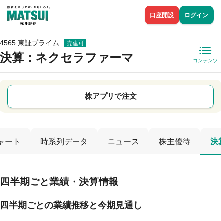
口座開設
ログイン
4565 東証プライム
売建可
決算：ネクセラファーマ
コンテンツ
株アプリで注文
ャート
時系列データ
ニュース
株主優待
決
四半期ごと業績・決算情報
四半期ごとの業績推移と今期見通し