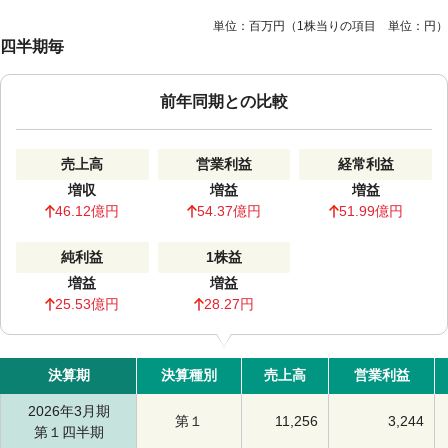
単位：百万円（1株当りの項目 単位：円）
四半期毎
前年同期との比較
売上高
営業利益
経常利益
増収
増益
増益
46.12億円
54.37億円
51.99億円
純利益
1株益
増益
増益
25.53億円
28.27円
決算期
決算種別
売上高
営業利益
2026年3月期
第１
11,256
3,244
第１四半期