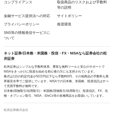
コンプライアンス
取扱商品のリスクおよび手数料
等の説明
金融サービス提供法への対応
サイトポリシー
プライバシーポリシー
推奨環境
SNS等の情報発信サービスに
ついて
ネット証券/日本株・米国株・投信・FX・NISAなら証券会社の松
井証券
松井証券はシンプルな手数料体系、豊富な無料ツールと安心のサポートで
NISAをきっかけに投資を始める初心者の方にも支持されています。
株式は1日の約定代金が50万円以下なら手数料0円、その他商品の手数料も業
界最安水準でご提供しています。NISAでの日本株、米国株、投資信託はすべ
て売買手数料が無料です。
日本株(現物取引/信用取引)・米国株(現物取引/信用取引)、投資信託、FX、先
物・オプション取引、NISA、iDeCo等の各種商品をお取扱いしています。
松井証券株式会社