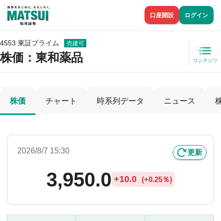
口座開設
ログイン
4553 東証プライム
売建可
株価
：東和薬品
コンテンツ
株価
チャート
時系列データ
ニュース
2026/8/7 15:30
更新
3,950.0
+
10.0
(
+
0.25％)