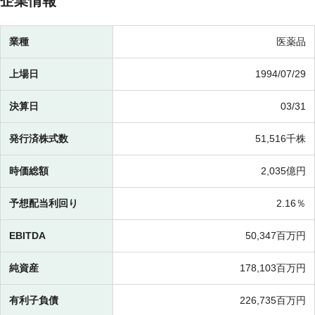
企業情報
業種
医薬品
上場日
1994/07/29
決算日
03/31
発行済株式数
51,516千株
時価総額
2,035億円
予想配当利回り
2.16％
EBITDA
50,347百万円
純資産
178,103百万円
有利子負債
226,735百万円