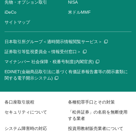
先物・オプション取引
NISA
iDeCo
米ドルMMF
サイトマップ
日本取引所グループ＜適時開示情報閲覧サービス＞
証券取引等監視委員会＜情報受付窓口＞
マイナンバー 社会保障・税番号制度(内閣官房)
EDINET(金融商品取引法に基づく有価証券報告書等の開示書類に
関する電子開示システム)
各口座取引規程
各種犯罪手口とその対策
セキュリティについて
「松井証券」の名前を無断使用
する業者
システム障害時の対応
投資用教材販売業者について