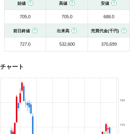
始値
高値
安値
705.0
705.0
688.0
前日終値
出来高
売買代金(千円)
727.0
532,600
370,699
チャート
790
755