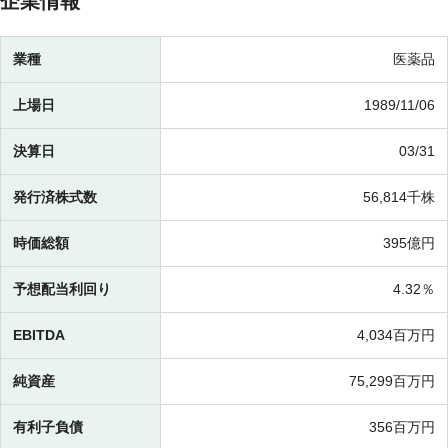
企業情報
業種
医薬品
上場日
1989/11/06
決算日
03/31
発行済株式数
56,814千株
時価総額
395億円
予想配当利回り
4.32％
EBITDA
4,034百万円
純資産
75,299百万円
有利子負債
356百万円