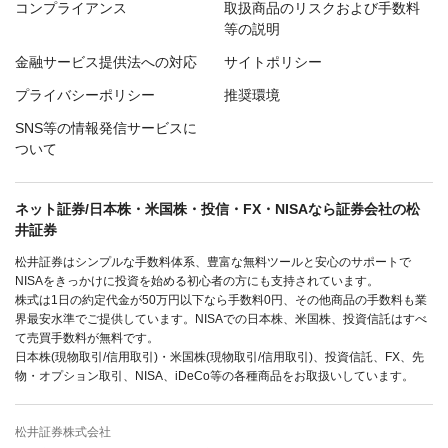
コンプライアンス
取扱商品のリスクおよび手数料
等の説明
金融サービス提供法への対応
サイトポリシー
プライバシーポリシー
推奨環境
SNS等の情報発信サービスに
ついて
ネット証券/日本株・米国株・投信・FX・NISAなら証券会社の松
井証券
松井証券はシンプルな手数料体系、豊富な無料ツールと安心のサポートで
NISAをきっかけに投資を始める初心者の方にも支持されています。
株式は1日の約定代金が50万円以下なら手数料0円、その他商品の手数料も業
界最安水準でご提供しています。NISAでの日本株、米国株、投資信託はすべ
て売買手数料が無料です。
日本株(現物取引/信用取引)・米国株(現物取引/信用取引)、投資信託、FX、先
物・オプション取引、NISA、iDeCo等の各種商品をお取扱いしています。
松井証券株式会社