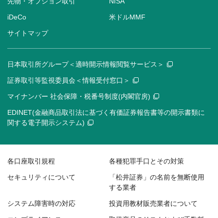
先物・オプション取引
NISA
iDeCo
米ドルMMF
サイトマップ
日本取引所グループ＜適時開示情報閲覧サービス＞
証券取引等監視委員会＜情報受付窓口＞
マイナンバー 社会保障・税番号制度(内閣官房)
EDINET(金融商品取引法に基づく有価証券報告書等の開示書類に
関する電子開示システム)
各口座取引規程
各種犯罪手口とその対策
セキュリティについて
「松井証券」の名前を無断使用
する業者
システム障害時の対応
投資用教材販売業者について