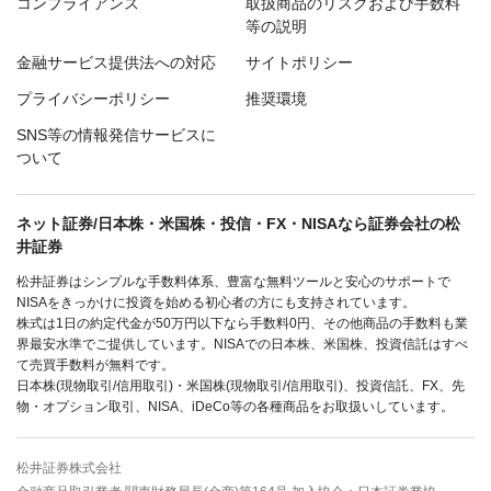
コンプライアンス
取扱商品のリスクおよび手数料
等の説明
金融サービス提供法への対応
サイトポリシー
プライバシーポリシー
推奨環境
SNS等の情報発信サービスに
ついて
ネット証券/日本株・米国株・投信・FX・NISAなら証券会社の松
井証券
松井証券はシンプルな手数料体系、豊富な無料ツールと安心のサポートで
NISAをきっかけに投資を始める初心者の方にも支持されています。
株式は1日の約定代金が50万円以下なら手数料0円、その他商品の手数料も業
界最安水準でご提供しています。NISAでの日本株、米国株、投資信託はすべ
て売買手数料が無料です。
日本株(現物取引/信用取引)・米国株(現物取引/信用取引)、投資信託、FX、先
物・オプション取引、NISA、iDeCo等の各種商品をお取扱いしています。
松井証券株式会社