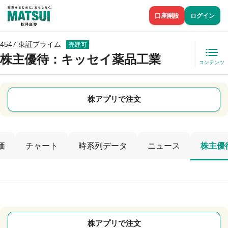
口座開設
ログイン
4547 東証プライム
売建可
株主優待
：キッセイ薬品工業
コンテンツ
株アプリで注文
価
チャート
時系列データ
ニュース
株主優
株アプリで注文