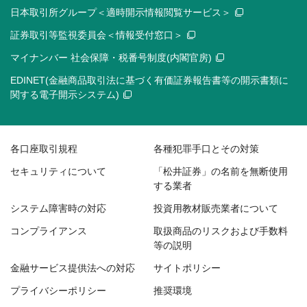
日本取引所グループ＜適時開示情報閲覧サービス＞
証券取引等監視委員会＜情報受付窓口＞
マイナンバー 社会保障・税番号制度(内閣官房)
EDINET(金融商品取引法に基づく有価証券報告書等の開示書類に
関する電子開示システム)
各口座取引規程
各種犯罪手口とその対策
セキュリティについて
「松井証券」の名前を無断使用
する業者
システム障害時の対応
投資用教材販売業者について
コンプライアンス
取扱商品のリスクおよび手数料
等の説明
金融サービス提供法への対応
サイトポリシー
プライバシーポリシー
推奨環境