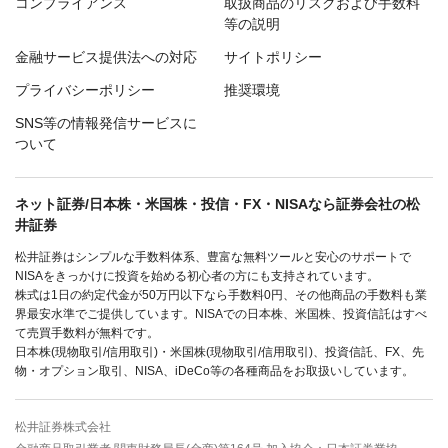
コンプライアンス
取扱商品のリスクおよび手数料
等の説明
金融サービス提供法への対応
サイトポリシー
プライバシーポリシー
推奨環境
SNS等の情報発信サービスに
ついて
ネット証券/日本株・米国株・投信・FX・NISAなら証券会社の松
井証券
松井証券はシンプルな手数料体系、豊富な無料ツールと安心のサポートで
NISAをきっかけに投資を始める初心者の方にも支持されています。
株式は1日の約定代金が50万円以下なら手数料0円、その他商品の手数料も業
界最安水準でご提供しています。NISAでの日本株、米国株、投資信託はすべ
て売買手数料が無料です。
日本株(現物取引/信用取引)・米国株(現物取引/信用取引)、投資信託、FX、先
物・オプション取引、NISA、iDeCo等の各種商品をお取扱いしています。
松井証券株式会社