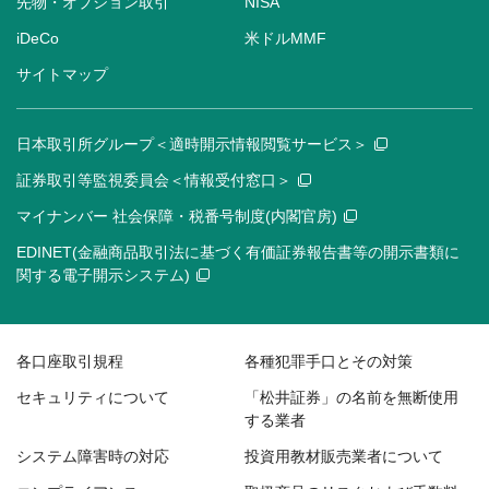
先物・オプション取引
NISA
iDeCo
米ドルMMF
サイトマップ
日本取引所グループ＜適時開示情報閲覧サービス＞
証券取引等監視委員会＜情報受付窓口＞
マイナンバー 社会保障・税番号制度(内閣官房)
EDINET(金融商品取引法に基づく有価証券報告書等の開示書類に
関する電子開示システム)
各口座取引規程
各種犯罪手口とその対策
セキュリティについて
「松井証券」の名前を無断使用
する業者
システム障害時の対応
投資用教材販売業者について