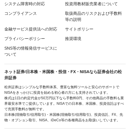
システム障害時の対応
投資用教材販売業者について
コンプライアンス
取扱商品のリスクおよび手数料
等の説明
金融サービス提供法への対応
サイトポリシー
プライバシーポリシー
推奨環境
SNS等の情報発信サービスに
ついて
ネット証券/日本株・米国株・投信・FX・NISAなら証券会社の松
井証券
松井証券はシンプルな手数料体系、豊富な無料ツールと安心のサポートで
NISAをきっかけに投資を始める初心者の方にも支持されています。
株式は1日の約定代金が50万円以下なら手数料0円、その他商品の手数料も業
界最安水準でご提供しています。NISAでの日本株、米国株、投資信託はすべ
て売買手数料が無料です。
日本株(現物取引/信用取引)・米国株(現物取引/信用取引)、投資信託、FX、先
物・オプション取引、NISA、iDeCo等の各種商品をお取扱いしています。