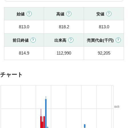
始値
高値
安値
813.0
818.2
813.0
前日終値
出来高
売買代金(千円)
814.9
112,990
92,205
チャート
845