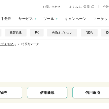
お問い合わせ
よくあるご質問
会社
手数料
サービス
ツール
キャンペーン
マーケッ
投資信託
FX
先物オプション
NISA
i
ザイ(4523)
時系列データ
イ
物売
信用新規
信用返済