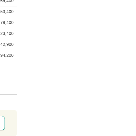
769,400
753,400
179,400
323,400
342,900
394,200