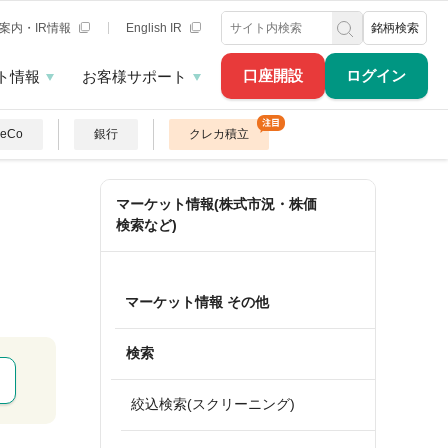
案内・IR情報
English IR
銘柄検索
口座開設
ログイン
ト情報
お客様サポート
DeCo
銀行
クレカ積立
マーケット情報(株式市況・株価
検索など)
マーケット情報 その他
検索
絞込検索(スクリーニング)