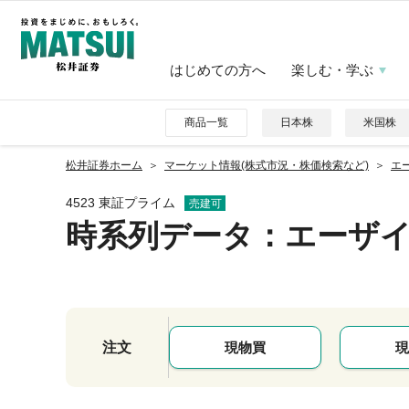
はじめての方へ
楽しむ・学ぶ
商品一覧
日本株
米国株
松井証券ホーム
マーケット情報(株式市況・株価検索など)
エー
4523 東証プライム
売建可
時系列データ
：エーザ
注文
現物買
現