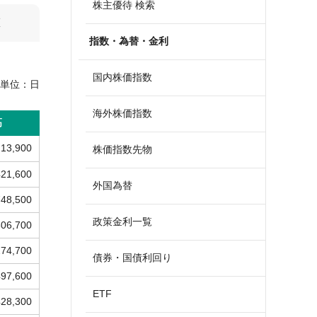
株主優待 検索
算
指数・為替・金利
国内株価指数
単位：
日
海外株価指数
高
213,900
株価指数先物
421,600
外国為替
748,500
政策金利一覧
806,700
274,700
債券・国債利回り
497,600
ETF
428,300