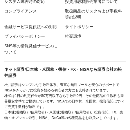
システム障害時の対応
投資用教材販売業者について
コンプライアンス
取扱商品のリスクおよび手数料
等の説明
金融サービス提供法への対応
サイトポリシー
プライバシーポリシー
推奨環境
SNS等の情報発信サービスに
ついて
ネット証券/日本株・米国株・投信・FX・NISAなら証券会社の松
井証券
松井証券はシンプルな手数料体系、豊富な無料ツールと安心のサポートで
NISAをきっかけに投資を始める初心者の方にも支持されています。
株式は1日の約定代金が50万円以下なら手数料0円、その他商品の手数料も業
界最安水準でご提供しています。NISAでの日本株、米国株、投資信託はすべ
て売買手数料が無料です。
日本株(現物取引/信用取引)・米国株(現物取引/信用取引)、投資信託、FX、先
物・オプション取引、NISA、iDeCo等の各種商品をお取扱いしています。