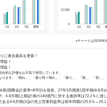
12,000
0
1Q
2Q
3Q
通期
1Q
2Q
3Q
チャートは2026年
ぶりに過去最高を更新！
タ増益！
タ増益！
総合的な評価をお天気で表現しています。
なります。「晴れ」、「曇り時々晴れ」、「曇り」、「雨」、「雷」。
)に決算(国際会計基準=IFRS)を発表。27年3月期第1四半期(4-6月
、4-9月期(上期)計画の140億円に対する進捗率は72.2％に達
る4-6月期(1Q)の売上営業利益率は前年同期の25.5％→25.