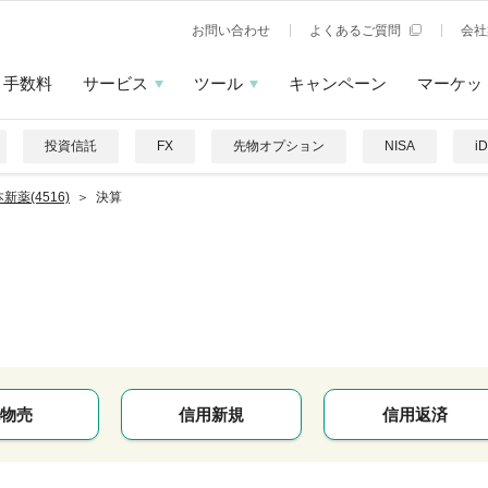
お問い合わせ
よくあるご質問
会社
手数料
サービス
ツール
キャンペーン
マーケッ
投資信託
FX
先物オプション
NISA
i
新薬(4516)
決算
物売
信用新規
信用返済