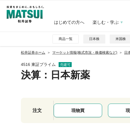
はじめての方へ
楽しむ・学ぶ
商品一覧
日本株
米国株
松井証券ホーム
マーケット情報(株式市況・株価検索など)
日本
4516 東証プライム
売建可
決算：日本新薬
注文
現物買
現