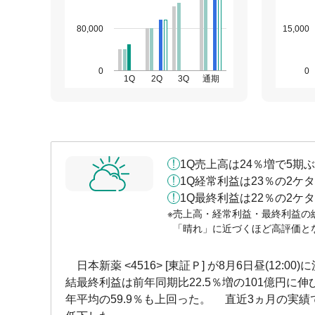
80,000
15,000
0
0
1Q
2Q
3Q
通期
1Q売上高は24％増で5期
1Q経常利益は23％の2ケ
1Q最終利益は22％の2ケ
売上高・経常利益・最終利益の
「晴れ」に近づくほど高評価と
日本新薬 <4516> [東証Ｐ] が8月6日昼(12:00
結最終利益は前年同期比22.5％増の101億円に伸び
年平均の59.9％も上回った。 直近3ヵ月の実績であ