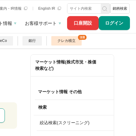
案内・IR情報
English IR
銘柄検索
口座開設
ログイン
ト情報
お客様サポート
DeCo
銀行
クレカ積立
マーケット情報(株式市況・株価
検索など)
マーケット情報 その他
検索
絞込検索(スクリーニング)