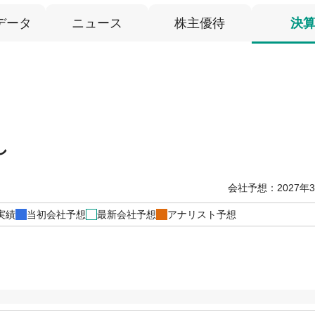
データ
ニュース
株主優待
決
し
会社予想：2027年
実績
当初会社予想
最新会社予想
アナリスト予想