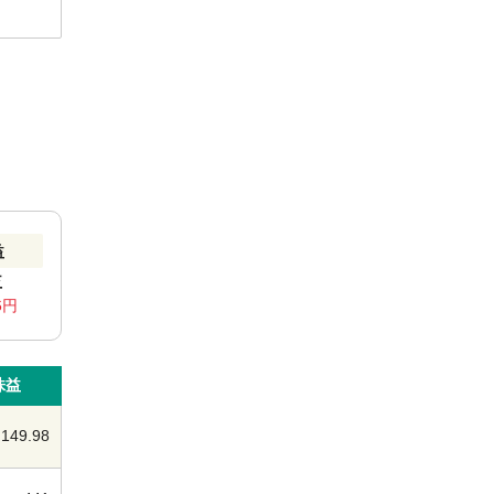
益
益
6円
株益
149.98