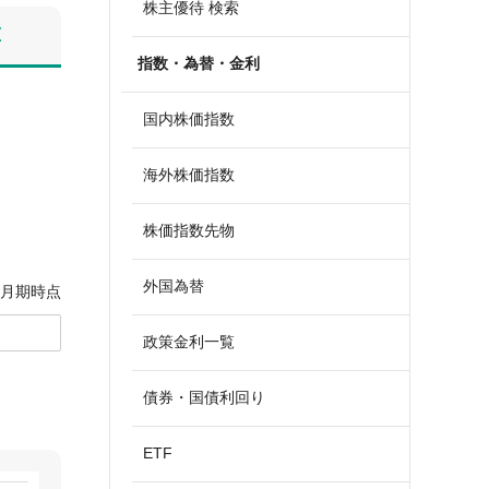
株主優待 検索
算
指数・為替・金利
国内株価指数
海外株価指数
株価指数先物
外国為替
3月期時点
政策金利一覧
債券・国債利回り
ETF