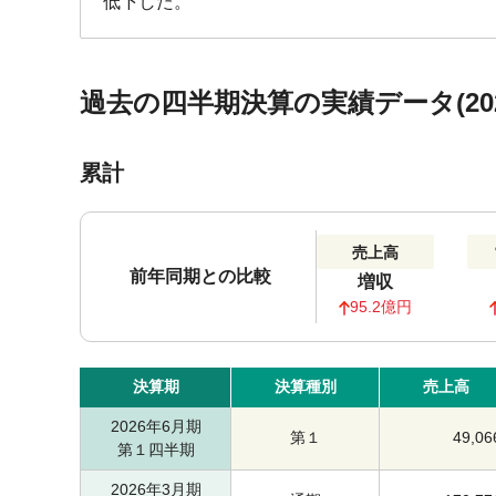
低下した。
過去の四半期決算の実績データ(202
累計
売上高
前年同期との比較
増収
95.2億円
決算期
決算種別
売上高
2026年6月期
第１
49,06
第１四半期
2026年3月期