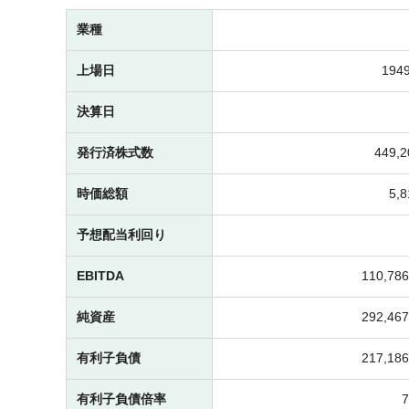
業種
上場日
1949
決算日
発行済株式数
449,
時価総額
5,
予想配当利回り
EBITDA
110,7
純資産
292,4
有利子負債
217,1
有利子負債倍率