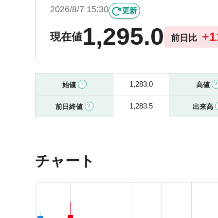
2026/8/7 15:30
更新
1,295.0
+
1
現在値
前日比
1,283.0
始値
高値
1,283.5
前日終値
出来高
チャート