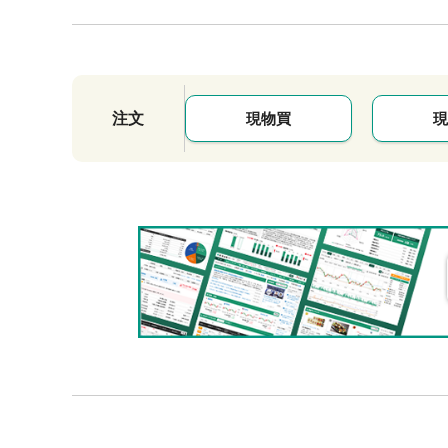
注文
現物買
現