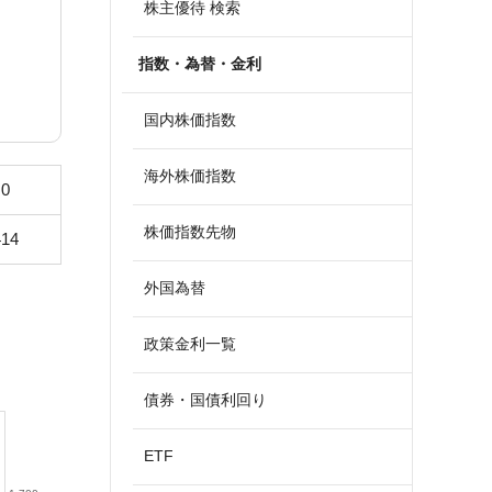
株主優待 検索
指数・為替・金利
国内株価指数
海外株価指数
.0
株価指数先物
414
外国為替
政策金利一覧
債券・国債利回り
ETF