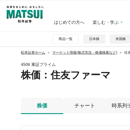
はじめての方へ
楽しむ・学ぶ
商品一覧
日本株
米国株
松井証券ホーム
マーケット情報(株式市況・株価検索など)
住友
4506 東証プライム
株価
：住友ファーマ
株価
チャート
時系列