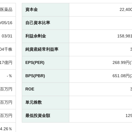
医薬品
資本金
22,4
/05/16
自己資本比率
03/31
利益余剰金
158,9
204千株
純資産経常利益率
817億円
EPS(PER)
268.99円(
-％
BPS(PBR)
651.08円(
86百万円
ROE
67百万円
単元株数
86百万円
最低投資金額
12
74.26％