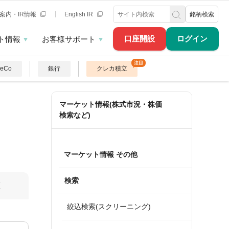
案内・IR情報
English IR
銘柄検索
口座開設
ログイン
ト情報
お客様サポート
DeCo
銀行
クレカ積立
マーケット情報(株式市況・株価
検索など)
マーケット情報 その他
検索
算
絞込検索(スクリーニング)