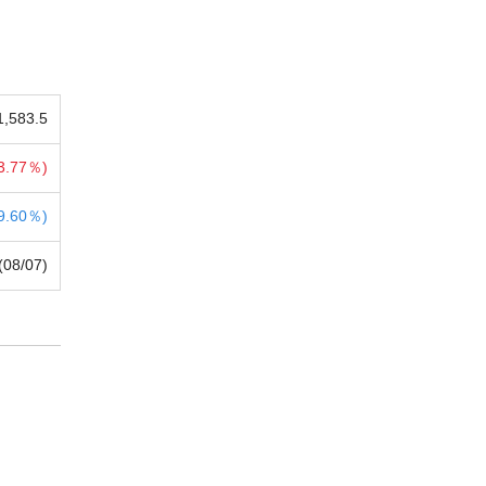
1,583.5
3.77％)
9.60％)
(08/07)