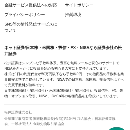
金融サービス提供法への対応
サイトポリシー
プライバシーポリシー
推奨環境
SNS等の情報発信サービスに
ついて
ネット証券/日本株・米国株・投信・FX・NISAなら証券会社の松
井証券
松井証券はシンプルな手数料体系、豊富な無料ツールと安心のサポートで
NISAをきっかけに投資を始める初心者の方にも支持されています。
株式は1日の約定代金が50万円以下なら手数料0円、その他商品の手数料も業
界最安水準でご提供しています。NISAでの日本株、米国株、投資信託はすべ
て売買手数料が無料です。
日本株(現物取引/信用取引)・米国株(現物取引/信用取引)、投資信託、FX、先
物・オプション取引、NISA、iDeCo等の各種商品をお取扱いしています。
松井証券株式会社
金融商品取引業者 関東財務局長(金商)第164号 加入協会：日本証券業協
会、一般社団法人 金融先物取引業協会