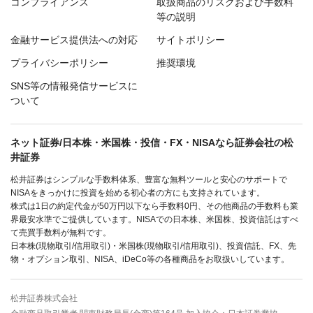
コンプライアンス
取扱商品のリスクおよび手数料
等の説明
金融サービス提供法への対応
サイトポリシー
プライバシーポリシー
推奨環境
SNS等の情報発信サービスに
ついて
ネット証券/日本株・米国株・投信・FX・NISAなら証券会社の松
井証券
松井証券はシンプルな手数料体系、豊富な無料ツールと安心のサポートで
NISAをきっかけに投資を始める初心者の方にも支持されています。
株式は1日の約定代金が50万円以下なら手数料0円、その他商品の手数料も業
界最安水準でご提供しています。NISAでの日本株、米国株、投資信託はすべ
て売買手数料が無料です。
日本株(現物取引/信用取引)・米国株(現物取引/信用取引)、投資信託、FX、先
物・オプション取引、NISA、iDeCo等の各種商品をお取扱いしています。
松井証券株式会社