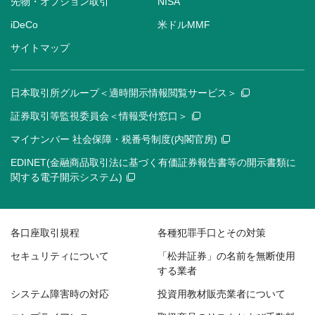
先物・オプション取引
NISA
iDeCo
米ドルMMF
サイトマップ
日本取引所グループ＜適時開示情報閲覧サービス＞
証券取引等監視委員会＜情報受付窓口＞
マイナンバー 社会保障・税番号制度(内閣官房)
EDINET(金融商品取引法に基づく有価証券報告書等の開示書類に
関する電子開示システム)
各口座取引規程
各種犯罪手口とその対策
セキュリティについて
「松井証券」の名前を無断使用
する業者
システム障害時の対応
投資用教材販売業者について