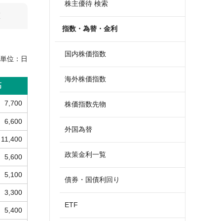
株主優待 検索
算
指数・為替・金利
国内株価指数
単位：
日
海外株価指数
高
7,700
株価指数先物
6,600
外国為替
11,400
政策金利一覧
5,600
5,100
債券・国債利回り
3,300
ETF
5,400