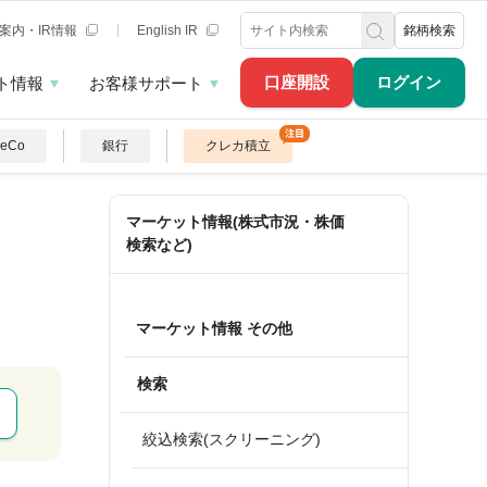
案内・IR情報
English IR
銘柄検索
口座開設
ログイン
ト情報
お客様サポート
DeCo
銀行
クレカ積立
マーケット情報(株式市況・株価
検索など)
マーケット情報 その他
検索
絞込検索(スクリーニング)