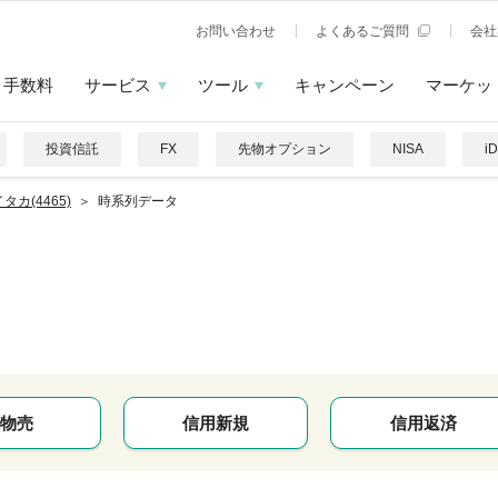
お問い合わせ
よくあるご質問
会社
手数料
サービス
ツール
キャンペーン
マーケッ
投資信託
FX
先物オプション
NISA
i
タカ(4465)
時系列データ
カ
物売
信用新規
信用返済