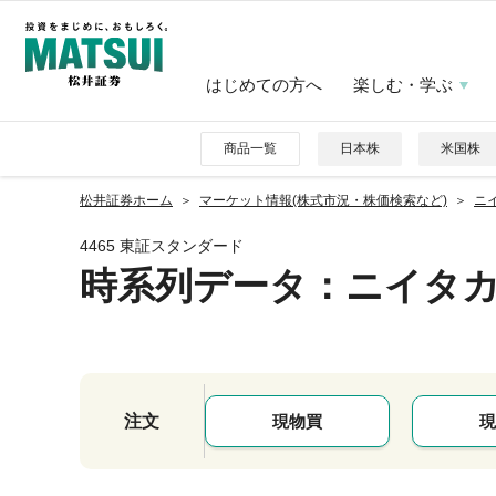
はじめての方へ
楽しむ・学ぶ
商品一覧
日本株
米国株
松井証券ホーム
マーケット情報(株式市況・株価検索など)
ニイ
4465 東証スタンダード
時系列データ
：ニイタ
注文
現物買
現