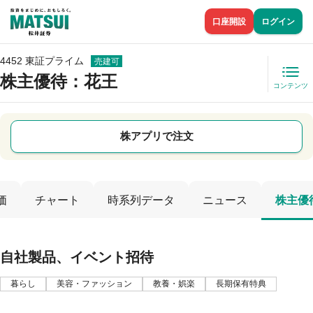
口座開設
ログイン
4452 東証プライム
売建可
株主優待
：花王
コンテンツ
株アプリで注文
価
チャート
時系列データ
ニュース
株主優
自社製品、イベント招待
暮らし
美容・ファッション
教養・娯楽
長期保有特典