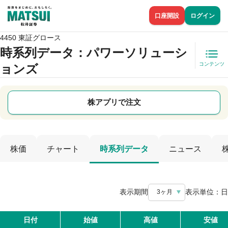
口座開設
ログイン
4450 東証グロース
時系列データ
：パワーソリューシ
コンテンツ
ョンズ
株アプリで注文
株価
チャート
時系列データ
ニュース
表示期間
表示単位：
日
3ヶ月
日付
始値
高値
安値