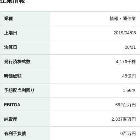
企業情報
業種
情報・通信業
上場日
2019/04/08
決算日
08/31
発行済株式数
4,176千株
時価総額
48億円
予想配当利回り
1.56％
EBITDA
692百万円
純資産
2,837百万円
有利子負債
0百万円