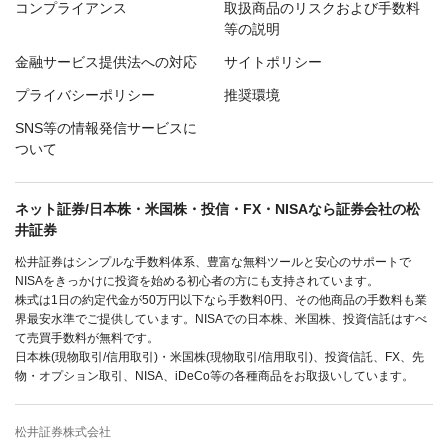
コンプライアンス
取扱商品のリスクおよび手数料
等の説明
金融サービス提供法への対応
サイトポリシー
プライバシーポリシー
推奨環境
SNS等の情報発信サービスに
ついて
ネット証券/日本株・米国株・投信・FX・NISAなら証券会社の松
井証券
松井証券はシンプルな手数料体系、豊富な無料ツールと安心のサポートで
NISAをきっかけに投資を始める初心者の方にも支持されています。
株式は1日の約定代金が50万円以下なら手数料0円、その他商品の手数料も業
界最安水準でご提供しています。NISAでの日本株、米国株、投資信託はすべ
て売買手数料が無料です。
日本株(現物取引/信用取引)・米国株(現物取引/信用取引)、投資信託、FX、先
物・オプション取引、NISA、iDeCo等の各種商品をお取扱いしています。
松井証券株式会社