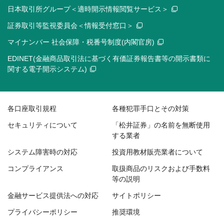
日本取引所グループ＜適時開示情報閲覧サービス＞
証券取引等監視委員会＜情報受付窓口＞
マイナンバー 社会保障・税番号制度(内閣官房)
EDINET(金融商品取引法に基づく有価証券報告書等の開示書類に
関する電子開示システム)
各口座取引規程
各種犯罪手口とその対策
セキュリティについて
「松井証券」の名前を無断使用
する業者
システム障害時の対応
投資用教材販売業者について
コンプライアンス
取扱商品のリスクおよび手数料
等の説明
金融サービス提供法への対応
サイトポリシー
プライバシーポリシー
推奨環境