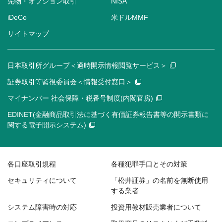
先物・オプション取引
NISA
iDeCo
米ドルMMF
サイトマップ
日本取引所グループ＜適時開示情報閲覧サービス＞
証券取引等監視委員会＜情報受付窓口＞
マイナンバー 社会保障・税番号制度(内閣官房)
EDINET(金融商品取引法に基づく有価証券報告書等の開示書類に
関する電子開示システム)
各口座取引規程
各種犯罪手口とその対策
セキュリティについて
「松井証券」の名前を無断使用
する業者
システム障害時の対応
投資用教材販売業者について