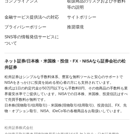
コンプライアンス
取扱商品のリスクおよび手数料
等の説明
金融サービス提供法への対応
サイトポリシー
プライバシーポリシー
推奨環境
SNS等の情報発信サービスに
ついて
ネット証券/日本株・米国株・投信・FX・NISAなら証券会社の松
井証券
松井証券はシンプルな手数料体系、豊富な無料ツールと安心のサポートで
NISAをきっかけに投資を始める初心者の方にも支持されています。
株式は1日の約定代金が50万円以下なら手数料0円、その他商品の手数料も業
界最安水準でご提供しています。NISAでの日本株、米国株、投資信託はすべ
て売買手数料が無料です。
日本株(現物取引/信用取引)・米国株(現物取引/信用取引)、投資信託、FX、先
物・オプション取引、NISA、iDeCo等の各種商品をお取扱いしています。
松井証券株式会社