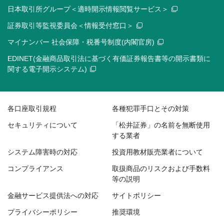
日本取引所グループ＜適時開示情報閲覧サービス＞
証券取引等監視委員会＜情報受付窓口＞
マイナンバー 社会保障・税番号制度(内閣官房)
EDINET(金融商品取引法に基づく有価証券報告書等の開示書類に
関する電子開示システム)
各口座取引規程
各種犯罪手口とその対策
セキュリティについて
「松井証券」の名前を無断使用
する業者
システム障害時の対応
投資用教材販売業者について
コンプライアンス
取扱商品のリスクおよび手数料
等の説明
金融サービス提供法への対応
サイトポリシー
プライバシーポリシー
推奨環境