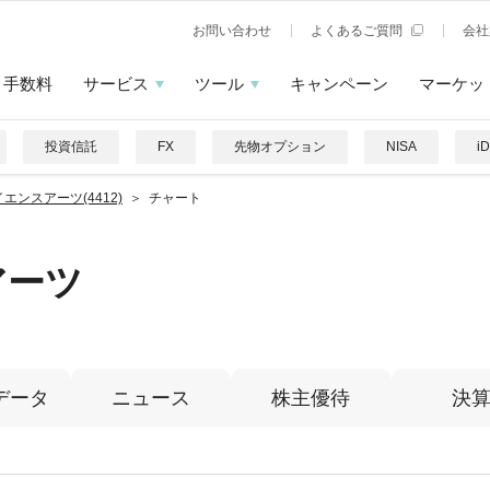
お問い合わせ
よくあるご質問
会社
手数料
サービス
ツール
キャンペーン
マーケッ
投資信託
FX
先物オプション
NISA
i
エンスアーツ(4412)
チャート
アーツ
データ
ニュース
株主優待
決