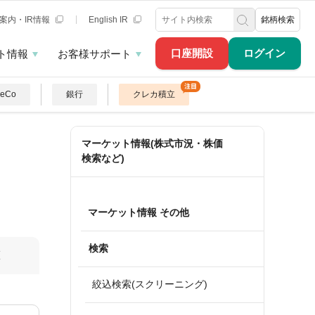
案内・IR情報
English IR
銘柄検索
口座開設
ログイン
ト情報
お客様サポート
DeCo
銀行
クレカ積立
マーケット情報(株式市況・株価
検索など)
マーケット情報 その他
検索
算
絞込検索(スクリーニング)