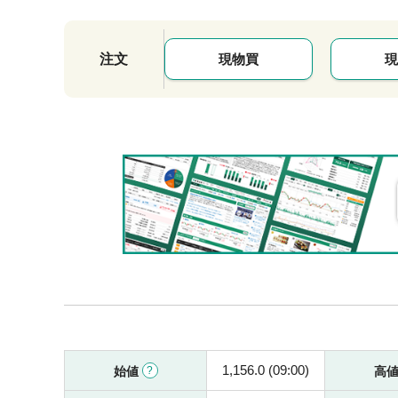
注文
現物買
現
1,156.0 (09:00)
始値
高