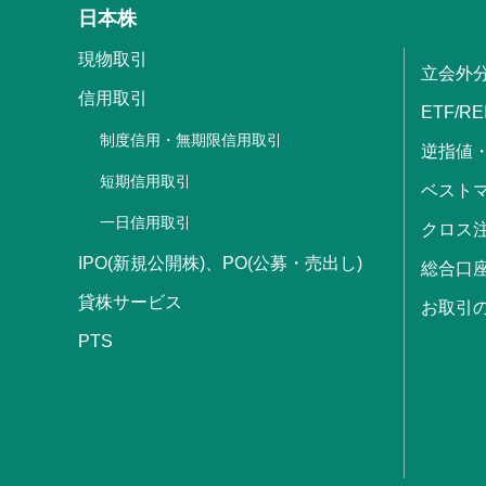
日本株
現物取引
立会外
信用取引
ETF/RE
制度信用・無期限信用取引
逆指値
短期信用取引
ベストマ
一日信用取引
クロス
IPO(新規公開株)、PO(公募・売出し)
総合口
貸株サービス
お取引
PTS