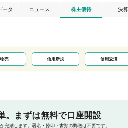
データ
ニュース
株主優待
決
物売
信用新規
信用返済
単。
まずは無料で口座開設
が完結します。
署名・捺印・書類の郵送は不要です。