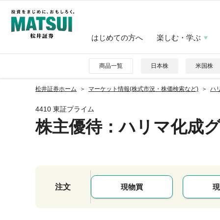
はじめての方へ
楽しむ・学ぶ
商品一覧
日本株
米国株
松井証券ホーム
マーケット情報(株式市況・株価検索など)
ハリ
4410 東証プライム
株主優待
：ハリマ化成
注文
現物買
現