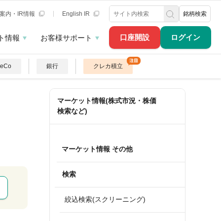
案内・IR情報
English IR
銘柄検索
口座開設
ログイン
ト情報
お客様サポート
DeCo
銀行
クレカ積立
マーケット情報(株式市況・株価
検索など)
マーケット情報 その他
検索
絞込検索(スクリーニング)