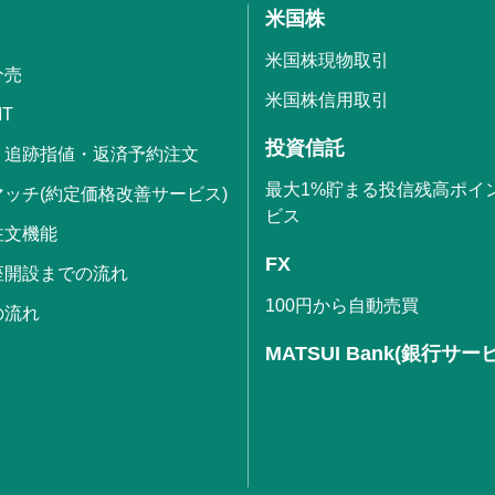
米国株
米国株現物取引
分売
米国株信用取引
IT
投資信託
・追跡指値・返済予約注文
最大1%貯まる投信残高ポイ
ッチ(約定価格改善サービス)
ビス
注文機能
FX
座開設までの流れ
100円から自動売買
の流れ
MATSUI Bank(銀行サー