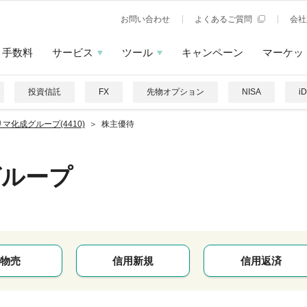
お問い合わせ
よくあるご質問
会社
手数料
サービス
ツール
キャンペーン
マーケッ
投資信託
FX
先物オプション
NISA
i
マ化成グループ(4410)
株主優待
グループ
物売
信用新規
信用返済