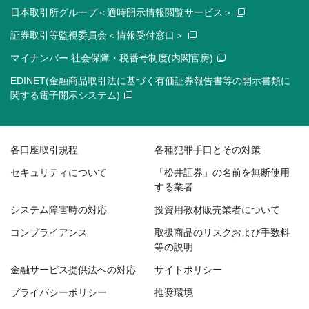
日本取引所グループ＜適時開示情報閲覧サービス＞
証券取引等監視委員会＜情報受付窓口＞
マイナンバー 社会保障・税番号制度(内閣官房)
EDINET(金融商品取引法に基づく有価証券報告書等の開示書類に
関する電子開示システム)
各口座取引規程
各種犯罪手口とその対策
セキュリティについて
「松井証券」の名前を無断使用
する業者
システム障害時の対応
投資用教材販売業者について
コンプライアンス
取扱商品のリスクおよび手数料
等の説明
金融サービス提供法への対応
サイトポリシー
プライバシーポリシー
推奨環境