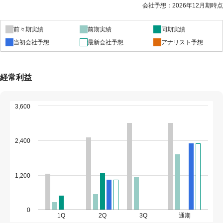
会社予想：2026年12月期時点
前々期実績
前期実績
同期実績
当初会社予想
最新会社予想
アナリスト予想
経常利益
3,600
2,400
1,200
0
1Q
2Q
3Q
通期