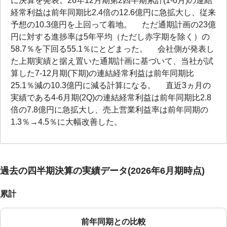
に決算を発表。26年12月期第2四半期累計(1-6月)の連結
経常利益は前年同期比2.4倍の12.6億円に急拡大し、従来
予想の10.3億円を上回って着地。 ただ通期計画の23億
円に対する進捗率は5年平均（ただし赤字期を除く）の
58.7％を下回る55.1％にとどまった。 会社側が発表し
た上期実績と据え置いた通期計画に基づいて、当社が試
算した7-12月期(下期)の連結経常利益は前年同期比
25.1％減の10.3億円に減る計算になる。 直近3ヵ月の
実績である4-6月期(2Q)の連結経常利益は前年同期比2.8
倍の7.8億円に急拡大し、売上営業利益率は前年同期の
1.3％→4.5％に大幅改善した。
過去の四半期決算の実績データ(2026年6月期時点)
累計
前年同期との比較