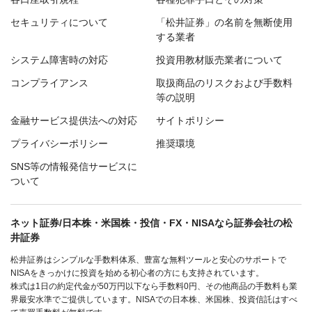
セキュリティについて
「松井証券」の名前を無断使用
する業者
システム障害時の対応
投資用教材販売業者について
コンプライアンス
取扱商品のリスクおよび手数料
等の説明
金融サービス提供法への対応
サイトポリシー
プライバシーポリシー
推奨環境
SNS等の情報発信サービスに
ついて
ネット証券/日本株・米国株・投信・FX・NISAなら証券会社の松
井証券
松井証券はシンプルな手数料体系、豊富な無料ツールと安心のサポートで
NISAをきっかけに投資を始める初心者の方にも支持されています。
株式は1日の約定代金が50万円以下なら手数料0円、その他商品の手数料も業
界最安水準でご提供しています。NISAでの日本株、米国株、投資信託はすべ