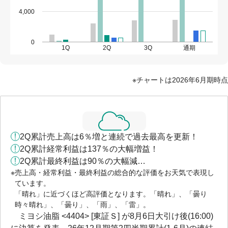
4,000
0
1Q
2Q
3Q
通期
チャートは2026年6月期時点
2Q累計売上高は6％増と連続で過去最高を更新！
2Q累計経常利益は137％の大幅増益！
2Q累計最終利益は90％の大幅減…
売上高・経常利益・最終利益の総合的な評価をお天気で表現し
ています。
「晴れ」に近づくほど高評価となります。「晴れ」、「曇り
時々晴れ」、「曇り」、「雨」、「雷」。
ミヨシ油脂 <4404> [東証Ｓ] が8月6日大引け後(16:00)