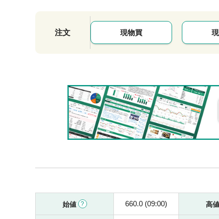
注文
現物買
現
660.0 (09:00)
始値
高