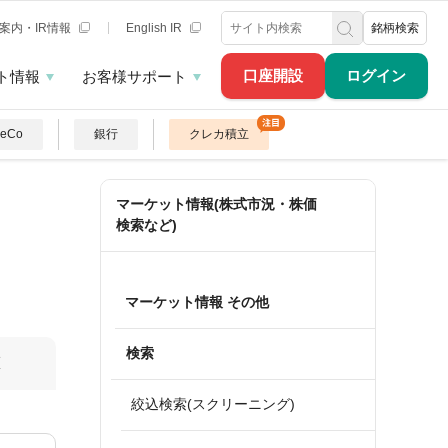
案内・IR情報
English IR
銘柄検索
口座開設
ログイン
ト情報
お客様サポート
DeCo
銀行
クレカ積立
マーケット情報(株式市況・株価
検索など)
マーケット情報 その他
検索
算
絞込検索(スクリーニング)