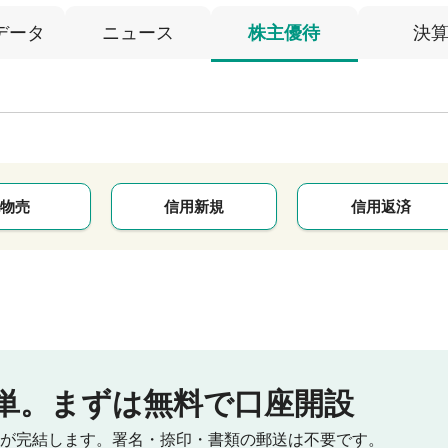
データ
ニュース
株主優待
決
物売
信用新規
信用返済
単。
まずは無料で口座開設
が完結します。
署名・捺印・書類の郵送は不要です。