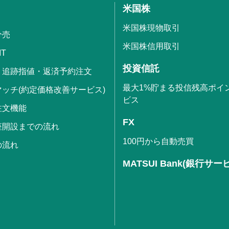
米国株
米国株現物取引
分売
米国株信用取引
IT
投資信託
・追跡指値・返済予約注文
最大1%貯まる投信残高ポイ
ッチ(約定価格改善サービス)
ビス
注文機能
FX
座開設までの流れ
100円から自動売買
の流れ
MATSUI Bank(銀行サー