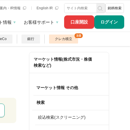
案内・IR情報
English IR
銘柄検索
口座開設
ログイン
ト情報
お客様サポート
DeCo
銀行
クレカ積立
マーケット情報(株式市況・株価
検索など)
マーケット情報 その他
検索
絞込検索(スクリーニング)