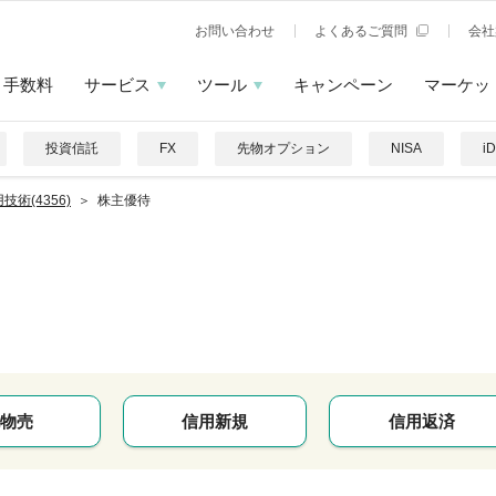
お問い合わせ
よくあるご質問
会社
手数料
サービス
ツール
キャンペーン
マーケッ
投資信託
FX
先物オプション
NISA
i
技術(4356)
株主優待
物売
信用新規
信用返済