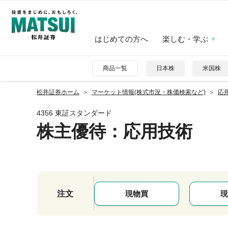
はじめての方へ
楽しむ・学ぶ
商品一覧
日本株
米国株
松井証券ホーム
マーケット情報(株式市況・株価検索など)
応用
4356 東証スタンダード
株主優待
：応用技術
注文
現物買
現