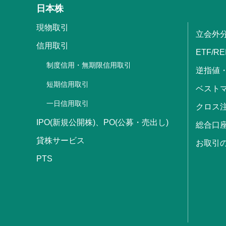
日本株
現物取引
立会外
信用取引
ETF/RE
制度信用・無期限信用取引
逆指値
短期信用取引
ベストマ
一日信用取引
クロス
IPO(新規公開株)、PO(公募・売出し)
総合口
貸株サービス
お取引
PTS